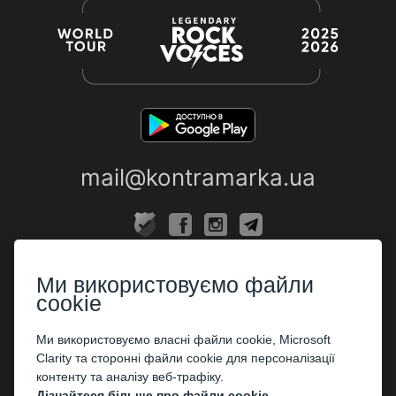
mail@kontramarka.ua
ПРО НАС
Ми використовуємо файли
Каси
cookie
ПАРТНЕРАМ
Ми використовуємо власні файли cookie, Microsoft
Clarity та сторонні файли cookie для персоналізації
Організаторам
контенту та аналізу веб-трафіку.
Корпоративним клієнтам
Дізнайтеся більше про файли cookie