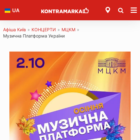
UA
Афіша Київ
»
КОНЦЕРТИ
»
МЦКМ
»
Музична Платформа України