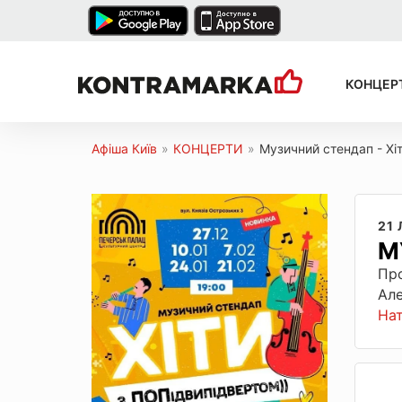
КОНЦЕР
Афіша Київ
»
КОНЦЕРТИ
»
Музичний стендап - Хі
21
М
Про
Але
На