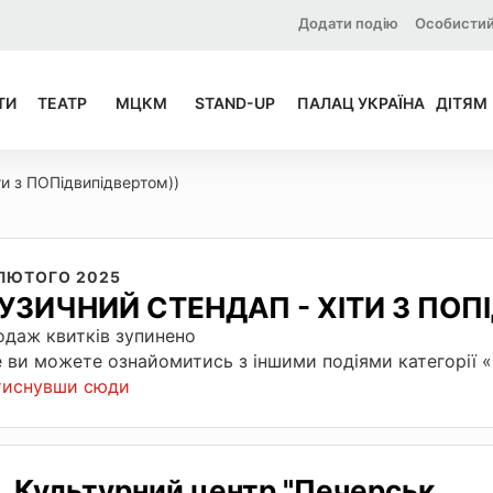
Додати подію
Особистий
ТИ
ТЕАТР
МЦКМ
STAND-UP
ПАЛАЦ УКРАЇНА
ДІТЯМ
ти з ПОПідвипідвертом))
 ЛЮТОГО 2025
УЗИЧНИЙ СТЕНДАП - ХІТИ З ПОП
даж квитків зупинено
 ви можете ознайомитись з іншими подіями категорії
тиснувши сюди
Культурний центр "Печерськ