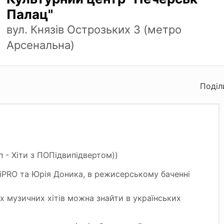
Палац"
вул. Князів Острозьких 3 (метро
Арсенальна)
Поділ
 - Хіти з ПОПідвипідвертом))
iPRO та Юрія Доника, в режисерському баченні
их музичних хітів можна знайти в українських