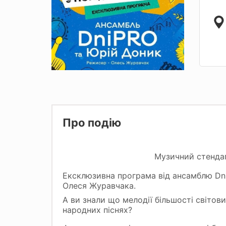
Про подію
Музичний стендап
Ексклюзивна програма від ансамблю Dn
Олеся Журавчака.
А ви знали що мелодії більшості світов
народних піснях?