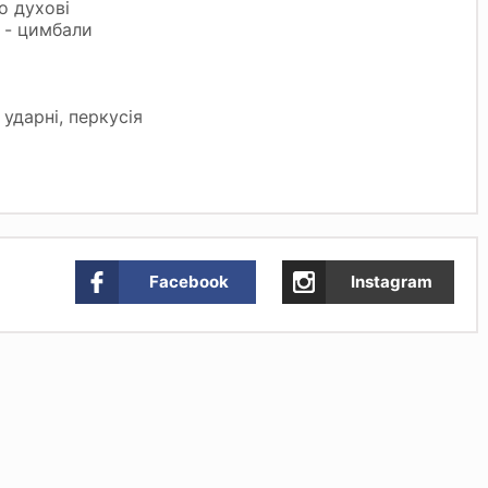
о духові
 - цимбали
ударні, перкусія
Facebook
Instagram