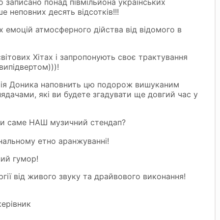
о записано понад півмільйона українських
е неповних десять відсотків!!!
х емоцій атмосферного дійства від відомого в
вітових Хітах і запропонують своє трактування
ипідвертом)))!
ія Доника наповнить цю подорож вишуканим
лядачами, які ви будете згадувати ще довгий час у
ти
саме НАШ музичний стендап?
інальному етно аранжуванні!
ий гумор!
гії від живого звуку та драйвового виконання!
керівник