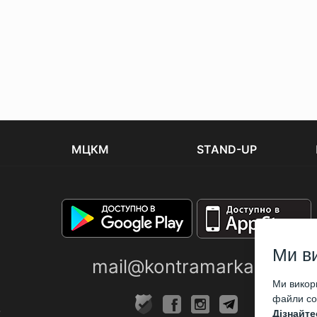
МЦКМ
STAND-UP
Ми в
mail@kontramarka.ua
Ми викори
файли coo
Дізнайте