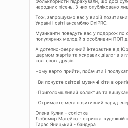
Фольклористи підрахували, що досі бул
народних пісень. З них опубліковано лиш
Тож, запрошуємо вас у вирій позитивни
Україні і світі ансамблю DniPRO.
Музиканти поведуть вас у подорож по с
популярних мелодій з особливим ПОПідв
А дотепно-феєричний інтерактив від
Юр
шармом жартів та яскравих діалогів з г
колі своїх друзів!
Чому варто прийти, побачити і послуха
·
Ви почуєте світові музичні хіти в ориг
·
Приголомшливий колектив та вишукан
·
Отримаєте мега позитивний заряд енер
Олена Кулик - солістка
Любомир Матейко - скрипка, художній 
Тарас Яницький - бандура