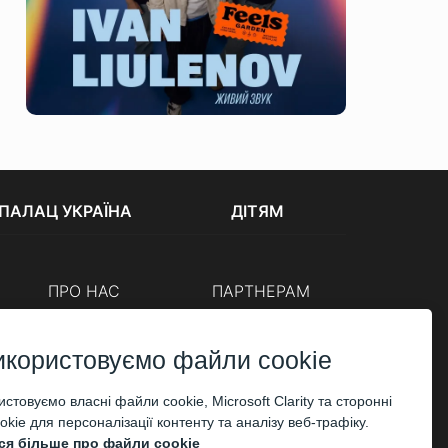
ПАЛАЦ УКРАЇНА
ДІТЯМ
ПРО НАС
ПАРТНЕРАМ
Каси
Організаторам
Корпоративним клієнтам
икористовуємо файли cookie
ОПЛАТА
стовуємо власні файли cookie, Microsoft Clarity та сторонні
kie для персоналізації контенту та аналізу веб-трафіку.
ся більше про файли cookie