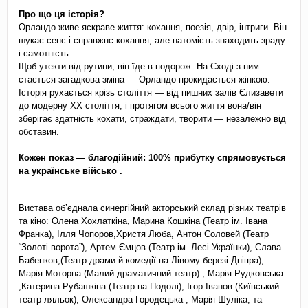
Про що ця історія? 
Орландо живе яскраве життя: кохання, поезія, двір, інтриги. Він 
шукає сенс і справжнє кохання, але натомість знаходить зраду 
і самотність.
Щоб утекти від рутини, він їде в подорож. На Сході з ним 
стається загадкова зміна — Орландо прокидається жінкою. 
Історія рухається крізь століття — від пишних залів Єлизавети 
до модерну ХХ століття, і протягом всього життя вона/він 
зберігає здатність кохати, страждати, творити — незалежно від 
обставин.
Кожен показ — благодійний: 100% прибутку спрямовується 
на українське військо .
Вистава обʼєднала синергійний акторський склад різних театрів 
та кіно: Олена Хохлаткіна, Марина Кошкіна (Театр ім. Івана 
Франка), Ілля Чопоров,Христя Люба, Антон Соловей (Театр 
“Золоті ворота”), Артем Ємцов (Театр ім. Лесі Українки), Слава 
Бабенков,(Театр драми й комедії на Лівому березі Дніпра), 
Марія Моторна (Малий драматичний театр) , Марія Рудковська 
,Катерина Рубашкіна (Театр на Подолі), Ігор Іванов (Київський 
театр ляльок), Олександра Городецька , Марія Шуліка, та 