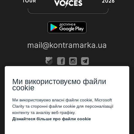
mail@kontramarka.ua
ПРО НАС
Ми використовуємо файли
Каси
cookie
ПАРТНЕРАМ
Ми використовуємо власні файли cookie, Microsoft
Clarity та сторонні файли cookie для персоналізації
Організаторам
контенту та аналізу веб-трафіку.
Корпоративним клієнтам
Дізнайтеся більше про файли cookie
ОПЛАТА