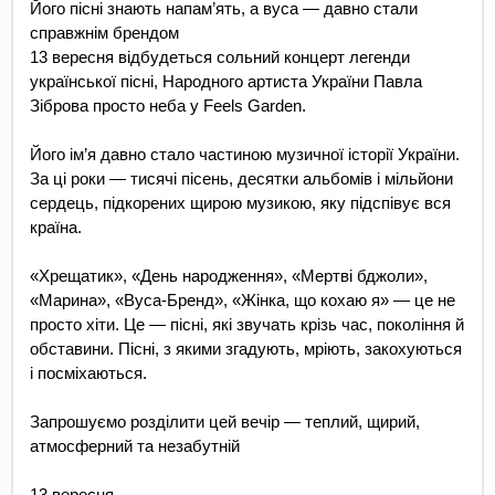
Його пісні знають напам’ять, а вуса — давно стали 
справжнім брендом
13 вересня відбудеться сольний концерт легенди 
української пісні, Народного артиста України Павла 
Зіброва просто неба у Feels Garden.
Його ім’я давно стало частиною музичної історії України. 
За ці роки — тисячі пісень, десятки альбомів і мільйони 
сердець, підкорених щирою музикою, яку підспівує вся 
країна.
«Хрещатик», «День народження», «Мертві бджоли», 
«Марина», «Вуса-Бренд», «Жінка, що кохаю я» — це не 
просто хіти. Це — пісні, які звучать крізь час, покоління й 
обставини. Пісні, з якими згадують, мріють, закохуються 
і посміхаються.
Запрошуємо розділити цей вечір — теплий, щирий, 
атмосферний та незабутній 
13 вересня