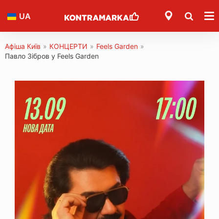
UA
Афіша Київ
»
КОНЦЕРТИ
»
Feels Garden
»
Павло Зібров у Feels Garden