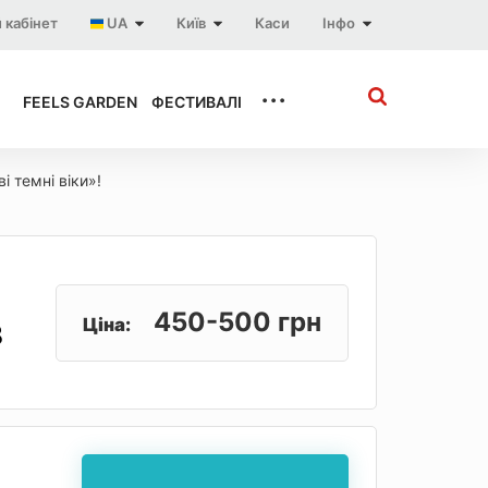
 кабінет
UA
Київ
Каси
Інфо
...
FEELS GARDEN
ФЕСТИВАЛІ
і темні віки»!
450-500 грн
Ціна:
З