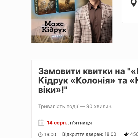
Замовити квитки на "
Кідрук «Колонія» та «
віки»!"
Тривалість події — 90 хвилин.
14 серп.
, пʼятниця
Відкриття дверей: 18:00
45
19:00