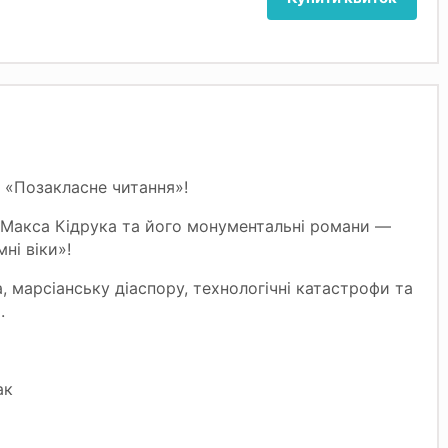
 «Позакласне читання»!
т Макса Кідрука та його монументальні романи —
мні віки»!
 марсіанську діаспору, технологічні катастрофи та
.
ак