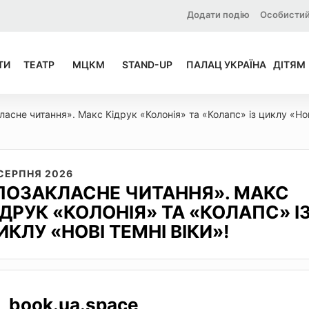
Додати подію
Особистий
ТИ
ТЕАТР
МЦКМ
STAND-UP
ПАЛАЦ УКРАЇНА
ДІТЯМ
асне читання». Макс Кідрук «Колонія» та «Колапс» із циклу «Нов
 СЕРПНЯ 2026
ПОЗАКЛАСНЕ ЧИТАННЯ». МАКС
ІДРУК «КОЛОНІЯ» ТА «КОЛАПС» І
ИКЛУ «НОВІ ТЕМНІ ВІКИ»!
book.ua.space