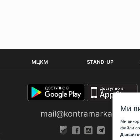
МЦКМ
STAND-UP
Ми в
mail@kontramarka.ua
Ми викори
файли coo
Дізнайте