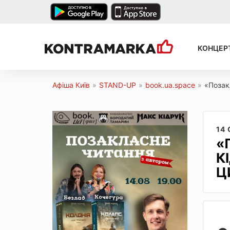
КОНЦЕР
Афіша Київ
»
STAND-UP
»
book.ua.space
»
«Позакл
14
«
К
Ц