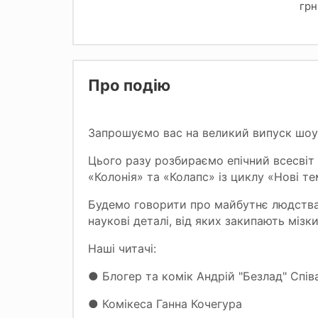
грн
Про подію
Запрошуємо вас на великий випуск шоу
​Цього разу розбираємо епічний всесві
«Колонія» та «Колапс» із циклу «Нові те
Будемо говорити про майбутнє людства,
наукові деталі, від яких закипають мізки
Наші читачі:
● Блогер та комік Андрій "Безлад" Спів
​● Комікеса Ганна Кочегура