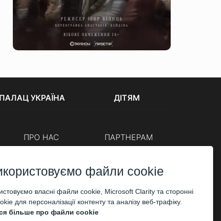
ПАЛАЦ УКРАЇНА
ДІТЯМ
ПРО НАС
ПАРТНЕРАМ
Каси
Організаторам
Корпоративним клієнтам
икористовуємо файли cookie
ОПЛАТА
стовуємо власні файли cookie, Microsoft Clarity та сторонні
kie для персоналізації контенту та аналізу веб-трафіку.
ся більше про файли cookie