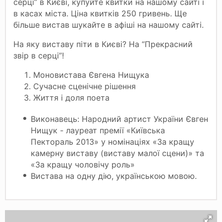
серці” в Києві, купуйте квитки на нашому сайті і
в касах міста. Ціна квитків 250 гривень. Ще
більше вистав шукайте в афіші на нашому сайті.
На яку виставу піти в Києві? На “Прекрасний
звір в серці”!
Моновистава Євгена Нищука
Сучасне сценічне рішення
Життя і доля поета
Виконавець: Народний артист України Євген
Нищук - лауреат премії «Київська
Пектораль 2013» у номінаціях «За кращу
камерну виставу (виставу малої сцени)» та
«За кращу чоловічу роль»
Вистава на одну дію, українською мовою.