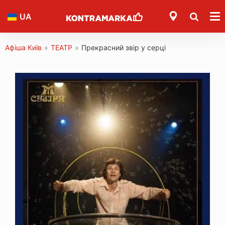
UA
Афіша Київ
»
ТЕАТР
»
Прекрасний звір у серці