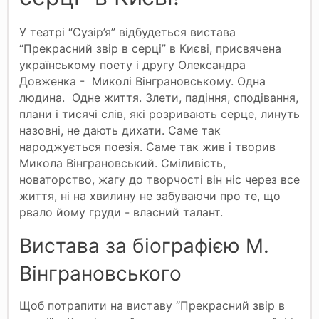
У театрі “Сузір’я” відбудеться вистава
“Прекрасний звір в серці” в Києві, присвячена
українському поету і другу Олександра
Довженка - Миколі Вінграновському. Одна
людина. Одне життя. Злети, падіння, сподівання,
плани і тисячі слів, які розривають серце, линуть
назовні, не дають дихати. Саме так
народжується поезія. Саме так жив і творив
Микола Вінграновський. Сміливість,
новаторство, жагу до творчості він ніс через все
життя, ні на хвилину не забуваючи про те, що
рвало йому груди - власний талант.
Вистава за біографією М.
Вінграновського
Щоб потрапити на виставу “Прекрасний звір в