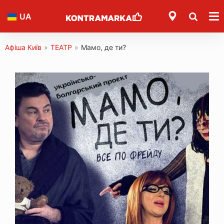
UA
Афіша Київ
»
ТЕАТР
»
Мамо, де ти?