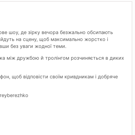
ве шоу, де зірку вечора безжально обсипають
йдуть на сцену, щоб максимально жорстко і
вши без уваги жодної теми.
межа між дружбою й тролінгом розчиняється в диких
фон, щоб відповісти своїм кривдникам і добряче
reyberezhko