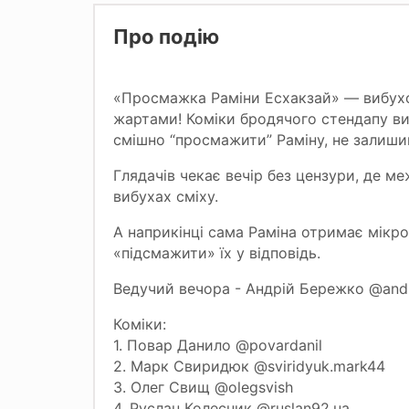
Про подію
«Просмажка Раміни Есхакзай» — вибухо
жартами! Коміки бродячого стендапу ви
смішно “просмажити” Раміну, не залиши
Глядачів чекає вечір без цензури, де 
вибухах сміху.
А наприкінці сама Раміна отримає мікро
«підсмажити» їх у відповідь.
Ведучий вечора - Андрій Бережко @and
Коміки:
1. Повар Данило @povardanil
2. Марк Свиридюк @sviridyuk.mark44
3. Олег Свищ @olegsvish
4. Руслан Колесник @ruslan92.ua