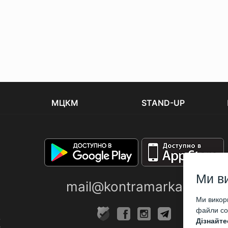
МЦКМ
STAND-UP
Ми в
mail@kontramarka.ua
Ми викори
файли coo
Дізнайте