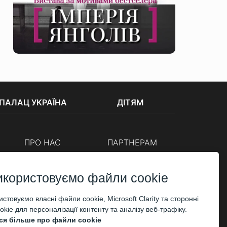
ПАЛАЦ УКРАЇНА
ДІТЯМ
ПРО НАС
ПАРТНЕРАМ
Каси
Організаторам
Корпоративним клієнтам
икористовуємо файли cookie
ОПЛАТА
стовуємо власні файли cookie, Microsoft Clarity та сторонні
kie для персоналізації контенту та аналізу веб-трафіку.
ся більше про файли cookie