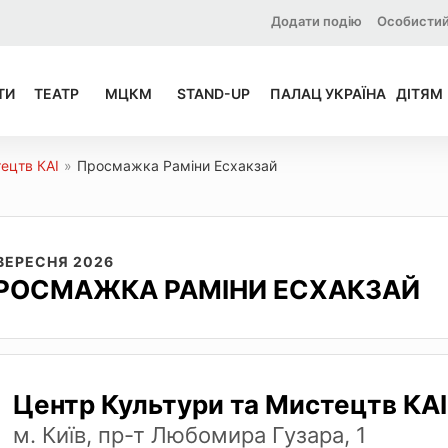
Додати подію
Особистий
ТИ
ТЕАТР
МЦКМ
STAND-UP
ПАЛАЦ УКРАЇНА
ДІТЯМ
ецтв КАІ
»
Просмажка Раміни Есхакзай
 ВЕРЕСНЯ 2026
РОСМАЖКА РАМІНИ ЕСХАКЗАЙ
Центр Культури та Мистецтв КАІ
м. Київ, пр-т Любомира Гузара, 1