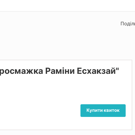
Поділ
Просмажка Раміни Есхакзай"
Купити квиток