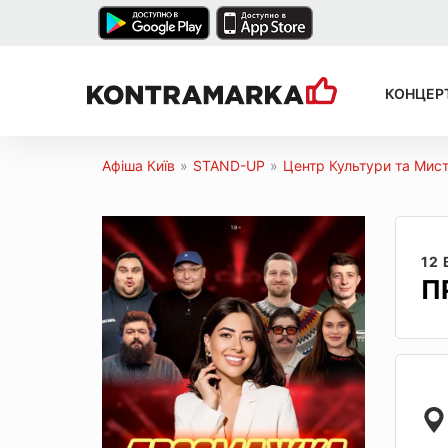
КОНЦЕР
Афіша Київ
»
STAND-UP
»
Центр Культури та Мист
12
П