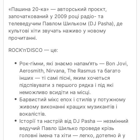
«Пашина 20-ка» — авторський проєкт,
започаткований у 2009 році радіо- та
телеведучим Павлом Шильком (DJ Pasha), де
культові хіти звучать наживо у новому
прочитанні.
ROCK’n’DISCO — це:
Рок-гімни, які знаємо напам’ять — Bon Jovi,
Aerosmith, Nirvana, The Rasmus та багато
інших — ті самі пісні, яким хочеться
підспівувати з першого рядка і під які
неможливо всидіти на місці.
Барвистий мікс епох і стилів у потужному
живому виконанні кращих музикантів і
вокалістів.
Історії та настрій від DJ Pasha — незмінний
ведучий Павло Шилько проведе крізь
головні імена та хіти — легко, дотепно й у