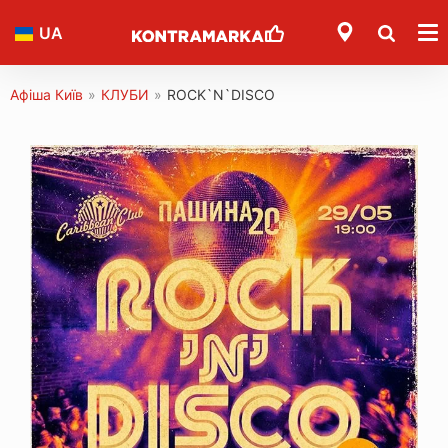
UA
Афіша Київ
»
КЛУБИ
»
ROCK`N`DISCO