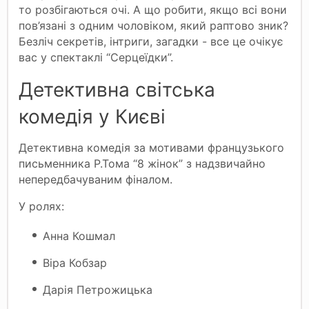
то розбігаються очі. А що робити, якщо всі вони
пов’язані з одним чоловіком, який раптово зник?
Безліч секретів, інтриги, загадки - все це очікує
вас у спектаклі “Серцеїдки”.
Детективна світська
комедія у Києві
Детективна комедія за мотивами французького
письменника Р.Тома “8 жінок” з надзвичайно
непередбачуваним фіналом.
У ролях:
Анна Кошмал
Віра Кобзар
Дарія Петрожицька