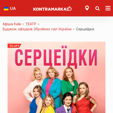
UA
Афіша Київ
»
ТЕАТР
»
Будинок офіцерів Збройних сил України
»
Серцеїдки