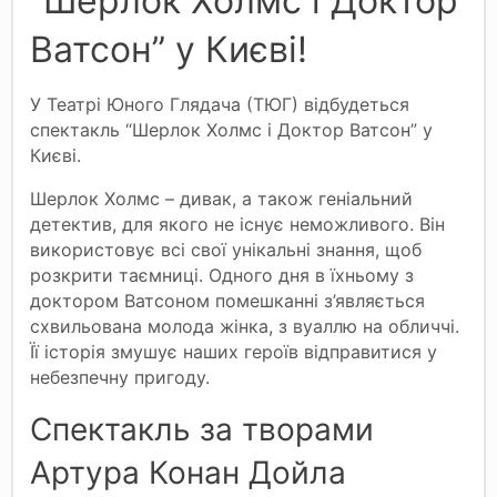
“Шерлок Холмс і Доктор
Ватсон” у Києві!
У Театрі Юного Глядача (ТЮГ) відбудеться
спектакль “Шерлок Холмс і Доктор Ватсон” у
Києві.
Шерлок Холмс – дивак, а також геніальний
детектив, для якого не існує неможливого. Він
використовує всі свої унікальні знання, щоб
розкрити таємниці. Одного дня в їхньому з
доктором Ватсоном помешканні з’являється
схвильована молода жінка, з вуаллю на обличчі.
Її історія змушує наших героїв відправитися у
небезпечну пригоду.
Спектакль за творами
Артура Конан Дойла