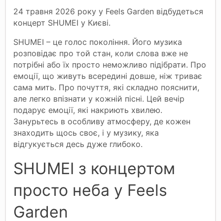
24 травня 2026 року у Feels Garden відбудеться
концерт SHUMEI у Києві.
SHUMEI – це голос покоління. Його музика
розповідає про той стан, коли слова вже не
потрібні або їх просто неможливо підібрати. Про
емоції, що живуть всередині довше, ніж триває
сама мить. Про почуття, які складно пояснити,
але легко впізнати у кожній пісні. Цей вечір
подарує емоції, які накриють хвилею.
Занурьтесь в особливу атмосферу, де кожен
знаходить щось своє, і у музику, яка
відгукується десь дуже глибоко.
SHUMEI з концертом
просто неба у Feels
Garden