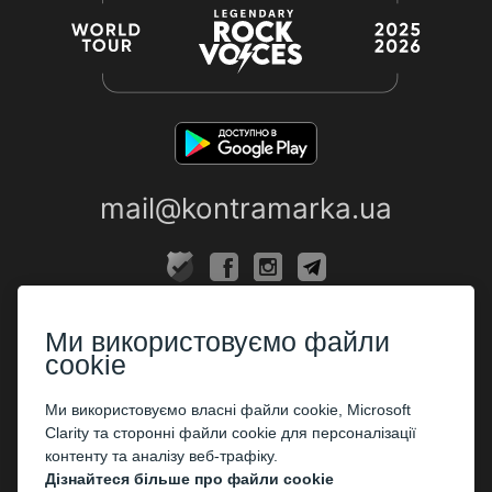
mail@kontramarka.ua
ПРО НАС
Ми використовуємо файли
Каси
cookie
ПАРТНЕРАМ
Ми використовуємо власні файли cookie, Microsoft
Clarity та сторонні файли cookie для персоналізації
Організаторам
контенту та аналізу веб-трафіку.
Корпоративним клієнтам
Дізнайтеся більше про файли cookie