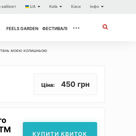
 кабінет
UA
Київ
Каси
Інфо
...
FEELS GARDEN
ФЕСТИВАЛІ
тань моєю колишньою
450 грн
Ціна:
го
ЦТМ
КУПИТИ КВИТОК