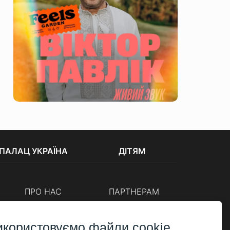
ПАЛАЦ УКРАЇНА
ДІТЯМ
ПРО НАС
ПАРТНЕРАМ
Каси
Організаторам
Корпоративним клієнтам
икористовуємо файли cookie