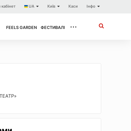
 кабінет
UA
Київ
Каси
Інфо
...
FEELS GARDEN
ФЕСТИВАЛІ
«ТЕАТР»
ами