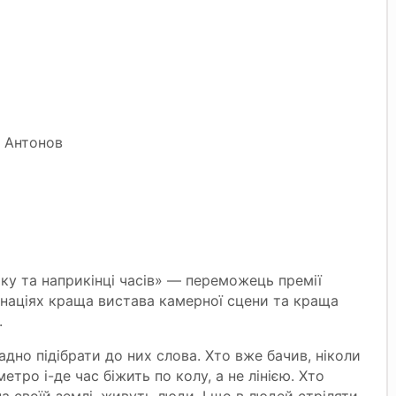
р Антонов
ку та наприкінці часів» — переможець премії
інаціях краща вистава камерної сцени та краща
.
адно підібрати до них слова. Хто вже бачив, ніколи
етро і-де час біжить по колу, а не лінією. Хто