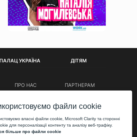
ПАЛАЦ УКРАЇНА
ДІТЯМ
ПРО НАС
ПАРТНЕРАМ
Каси
Організаторам
Корпоративним клієнтам
икористовуємо файли cookie
ОПЛАТА
стовуємо власні файли cookie, Microsoft Clarity та сторонні
kie для персоналізації контенту та аналізу веб-трафіку.
ся більше про файли cookie