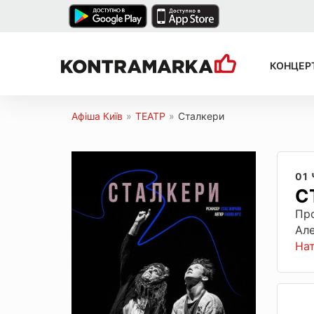
КОНЦЕР
Афіша Київ
»
ТЕАТР
»
Сталкери
01
С
Про
Але
На