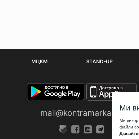
МЦКМ
STAND-UP
Ми в
mail@kontramarka.ua
Ми викори
файли coo
Дізнайте