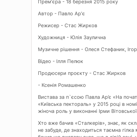
Прем'єра - 18 березня 2015 року
Автор - Павло Ар'є
Режисер - Стас Жирков
Художниця - Юлія Заулична
Музичне рішення - Олеся Стефаник, Іго
Відео - Ілля Пелюк
Продюсери проєкту - Стас Жирков
- Ксенія Ромашенко
Вистава за п`єсою Павла Ар’є «На почат
«Київська пектораль» у 2015 році в ном
жіноча роль у виконанні Ірми Вітовської
Хто вже бачив «Сталкерів», знає, як скл
не забуде, де знаходиться таємна гілка м