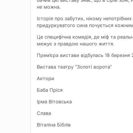
бачив цю виставу знає, що в сірій зоні, 
не можна.
Історія про забутих, нікому непотрібни
придуркуватого сина почується кожним,
Це специфічна комедія, де міф та реаль
межує з правдою нашого життя.
Прем’єра вистави відбулась 18 березня 
Вистава театру “Золоті ворота”
Актори
Баба Пріся
Ірма Вітовська
Слава
Віталіна Біблів