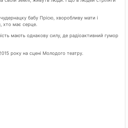
на своїй землі, живуть люди. І що в людей стріляти
х чудернацку бабу Прісю, хворобливу мати і
 хто має серце.
ність мають однакову силу, де радіоактивний гумор
2015 року на сцені Молодого театру.