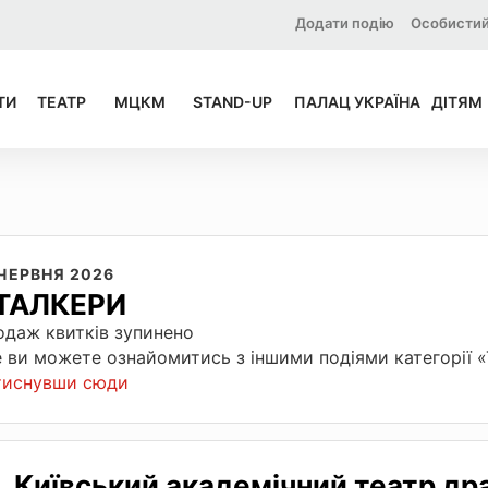
Додати подію
Особистий
ТИ
ТЕАТР
МЦКМ
STAND-UP
ПАЛАЦ УКРАЇНА
ДІТЯМ
 ЧЕРВНЯ 2026
ТАЛКЕРИ
даж квитків зупинено
 ви можете ознайомитись з іншими подіями категорії 
тиснувши сюди
Київський академічний театр др