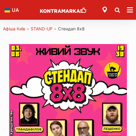
UA
Афіша Київ
»
STAND-UP
»
Стендап 8x8