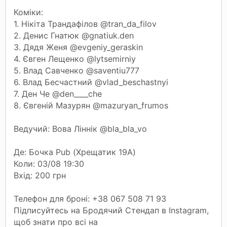
Коміки:
1. Нікіта Трандафілов @tran_da_filov
2. Денис Гнатюк @gnatiuk.den
3. Дядя Женя @evgeniy_geraskin
4. Євген Лещенко @lytsemirniy
5. Влад Савченко @saventiu777
6. Влад Бесчастний @vlad_beschastnyi
7. Ден Че @den____che
8. Євгеній Мазурян @mazuryan_frumos
Ведучий: Вова Ліннік @bla_bla_vo
Де: Бочка Pub (Хрещатик 19А)
Коли: 03/08 19:30
Вхід: 200 грн
Телефон для броні: +38 067 508 71 93
Підписуйтесь на Бродячий Стендап в Instagram,
щоб знати про всі на