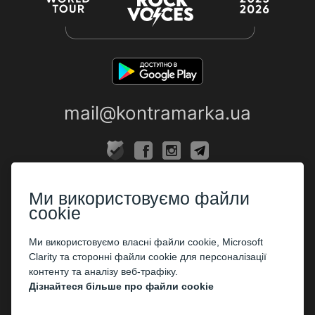
mail@kontramarka.ua
ПРО НАС
Ми використовуємо файли
Каси
cookie
ПАРТНЕРАМ
Ми використовуємо власні файли cookie, Microsoft
Clarity та сторонні файли cookie для персоналізації
Організаторам
контенту та аналізу веб-трафіку.
Корпоративним клієнтам
Дізнайтеся більше про файли cookie
ОПЛАТА