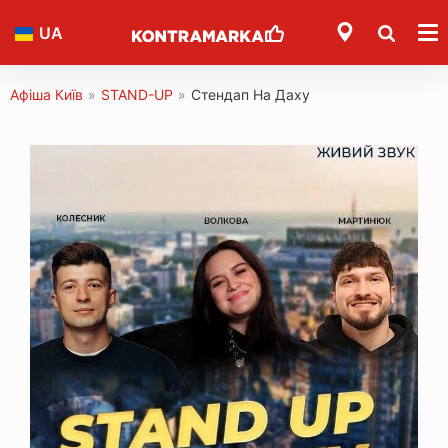
UA
Афіша Київ
»
STAND-UP
»
Стендап На Даху