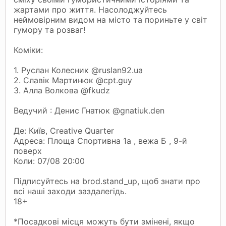
жартами про життя. Насолоджуйтесь
неймовірним видом на місто та пориньте у світ
гумору та розваг!
Коміки:
1. Руслан Колесник @ruslan92.ua
2. Славік Мартинюк @cpt.guy
3. Алла Волкова @fkudz
Ведучий : Денис Гнатюк @gnatiuk.den
Де: Київ, Creative Quarter
Адреса: Площа Спортивна 1а , вежа Б , 9-й
поверх
Коли: 07/08 20:00
Підписуйтесь на brod.stand_up, щоб знати про
всі наші заходи заздалегідь.
18+
*Посадкові місця можуть бути змінені, якщо