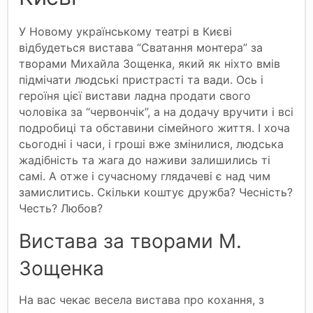
У Новому українському театрі в Києві
відбудеться вистава “Сватання монтера” за
творами Михайла Зощенка, який як ніхто вмів
підмічати людські пристрасті та вади. Ось і
героїня цієї вистави ладна продати свого
чоловіка за “червончік”, а на додачу вручити і всі
подробиці та обставини сімейного життя. І хоча
сьогодні і часи, і гроші вже змінилися, людська
жадібність та жага до наживи залишились ті
самі. А отже і сучасному глядачеві є над чим
замислитись. Скільки коштує дружба? Чесність?
Честь? Любов?
Вистава за творами М.
Зощенка
На вас чекає весела вистава про кохання, з