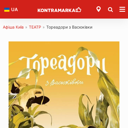
UA
Афіша Київ
»
ТЕАТР
»
Тореадори з Васюківки