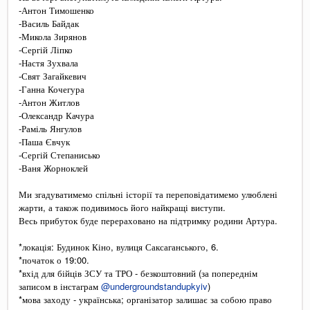
-Антон Тимошенко
-Василь Байдак
-Микола Зирянов
-Сергій Ліпко
-Настя Зухвала
-Свят Загайкевич
-Ганна Кочегура
-Антон Житлов
-Олександр Качура
-Раміль Янгулов
-Паша Євчук
-Сергій Степанисько
-Ваня Жорноклей
Ми згадуватимемо спільні історії та переповідатимемо улюблені
жарти, а також подивимось його найкращі виступи.
Весь прибуток буде перераховано на підтримку родини Артура.
*локація: Будинок Кіно, вулиця Саксаганського, 6.
*початок о 19:00.
*вхід для бійців ЗСУ та ТРО - безкоштовний (за попереднім
записом в інстаграм
@undergroundstandupkyiv
)
*мова заходу - українська; організатор залишає за собою право