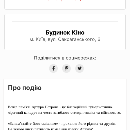
Будинок Кіно
м. Київ, вул. Саксаганського, 6
Поділитися в соцмережах:
Про подію
Вечір памʼяті Артура Петрова - це благодійний гумористично-
ліричний концерт на честь загиблого стендап-коміка та військового.
«Запамʼятайте його смішним» - прохання його рідних та друзів.
На вечорі виступатимуть комедійні колеги Артура: