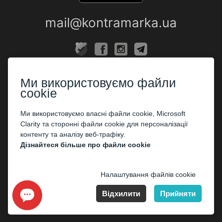
mail@kontramarka.ua
ПРО НАС
Ми використовуємо файли
Каси
cookie
ПАРТНЕРАМ
Ми використовуємо власні файли cookie, Microsoft
Clarity та сторонні файли cookie для персоналізації
Організаторам
контенту та аналізу веб-трафіку.
Корпоративним клієнтам
Дізнайтеся більше про файли cookie
ОПЛАТА
Налаштування файлів cookie
Відхилити
Прийняти