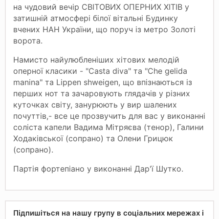
на чудовий вечір СВІТОВИХ ОПЕРНИХ ХІТІВ у
затишній атмосфері білої вітальні Будинку
вчених НАН України, що поруч із метро Золоті
ворота.
Намисто найулюбленіших хітових мелодій
оперної класики - "Сasta diva" та "Сhe gelida
manina" та Lippen shweigen, що впізнаються із
перших нот та зачаровують глядачів у різних
куточках світу, занурюють у вир шалених
почуттів,- все це прозвучить для вас у виконанні
соліста капели Вадима Мітряєва (тенор), Галини
Ходаківської (сопрано) та Олени Грицюк
(сопрано).
Партія фортепіано у виконанні Дар'ї Шутко.
Підпишіться на нашу групу в соціальних мережах і