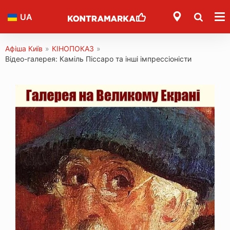
UA
Афіша Київ
»
КІНОПОКАЗ
»
Відео-галерея: Каміль Піссаро та інші імпрессіоністи