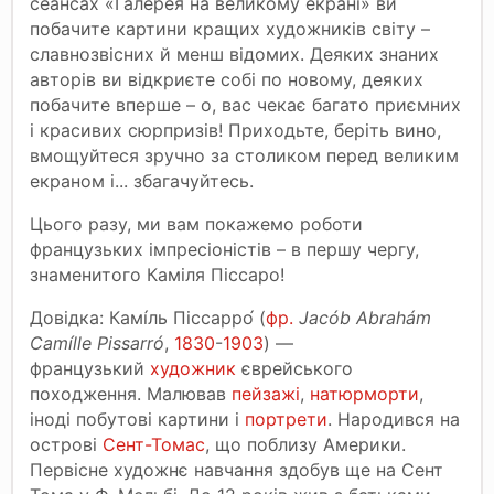
сеансах «Галерея на великому екрані» ви
побачите картини кращих художників світу –
славнозвісних й менш відомих. Деяких знаних
авторів ви відкриєте собі по новому, деяких
побачите вперше – о, вас чекає багато приємних
і красивих сюрпризів! Приходьте, беріть вино,
вмощуйтеся зручно за столиком перед великим
екраном і... збагачуйтесь.
Цього разу, ми вам покажемо роботи
французьких імпресіоністів – в першу чергу,
знаменитого Каміля Піссаро!
Довідка: Камі́ль Піссарро́ (
фр.
Jacób Abrahám
Camílle Pissarró
,
1830
-
1903
) —
французький
художник
єврейського
походження. Малював
пейзажі
,
натюрморти
,
іноді побутові картини і
портрети
. Народився на
острові
Сент-Томас
, що поблизу Америки.
Первісне художнє навчання здобув ще на Сент