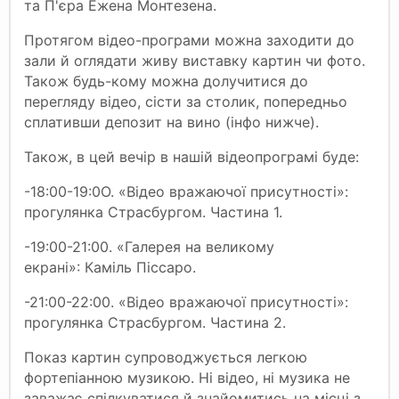
та П'єра Ежена Монтезена.
Протягом відео-програми можна заходити до
зали й оглядати живу виставку картин чи фото.
Також будь-кому можна долучитися до
перегляду відео, сісти за столик, попередньо
сплативши депозит на вино (інфо нижче).
Taкoж, в цeй вeчiр в нaшiй відeoпpoгpaмі бyдe:
-
18:00-19:0О. «Відео вражаючої присутності»:
прогулянка Страсбургом. Частина 1.
-
19:00-21:00. «Галерея на великому
екрані»: Каміль Піссаро.
-
21:00-22:00. «Відео вражаючої присутності»:
прогулянка Страсбургом. Частина 2.
Показ картин супроводжується легкою
фортепіанною музикою. Ні відео, ні музика не
заважає спілкуватися й знайомитись на місці з