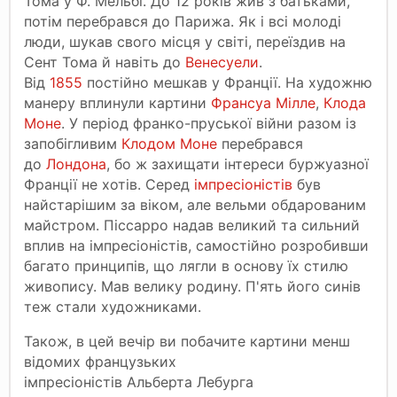
Тома у Ф. Мельбі. До 12 років жив з батьками,
потім перебрався до Парижа. Як і всі молоді
люди, шукав свого місця у світі, переїздив на
Сент Тома й навіть до
Венесуели
.
Від
1855
постійно мешкав у Франції. На художню
манеру вплинули картини
Франсуа Мілле
,
Клода
Моне
. У період франко-пруської війни разом із
запобігливим
Клодом Моне
перебрався
до
Лондона
, бо ж захищати інтереси буржуазної
Франції не хотів. Серед
імпресіоністів
був
найстарішим за віком, але вельми обдарованим
майстром. Піссарро надав великий та сильний
вплив на імпресіоністів, самостійно розробивши
багато принципів, що лягли в основу їх стилю
живопису. Мав велику родину. П'ять його синів
теж стали художниками.
Також, в цей вечір ви побачите картини менш
відомих французьких
імпресіоністів Альберта Лебурга