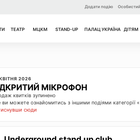
Додати подію
Особистий
ТИ
ТЕАТР
МЦКМ
STAND-UP
ПАЛАЦ УКРАЇНА
ДІТЯМ
КВІТНЯ 2026
ІДКРИТИЙ МІКРОФОН
даж квитків зупинено
 ви можете ознайомитись з іншими подіями категорії
тиснувши сюди
Underground stand up club