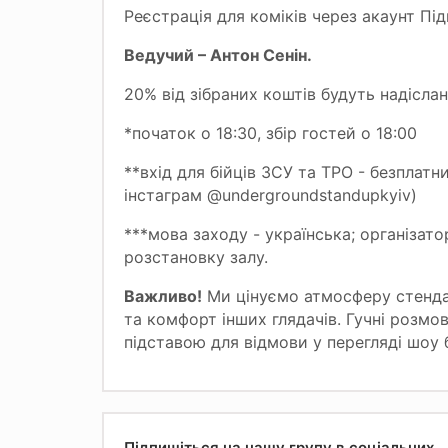
Реєстрація для коміків через акаунт Підп
Ведучий – Антон Сенін.
20% від зібраних коштів будуть надіслан
*початок о 18:30, збір гостей о 18:00
**вхід для бійців ЗСУ та ТРО - безплатн
інстаграм
@undergroundstandupkyiv
)
***мова заходу - українська; організат
розстановку залу.
Важливо!
Ми цінуємо атмосферу стенда
та комфорт інших глядачів. Гучні розм
підставою для відмови у перегляді шоу 
Підпишіться на нашу групу в соціальних