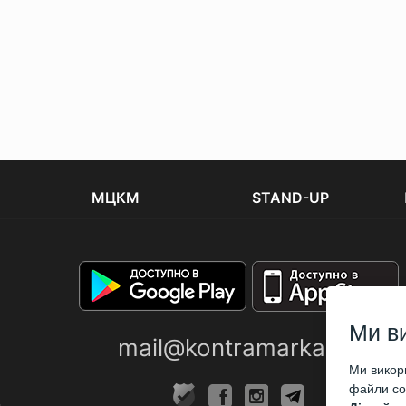
МЦКМ
STAND-UP
Ми в
mail@kontramarka.ua
Ми викори
файли coo