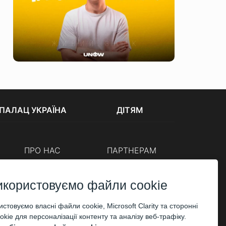
ПАЛАЦ УКРАЇНА
ДІТЯМ
ПРО НАС
ПАРТНЕРАМ
Каси
Організаторам
Корпоративним клієнтам
икористовуємо файли cookie
ОПЛАТА
стовуємо власні файли cookie, Microsoft Clarity та сторонні
kie для персоналізації контенту та аналізу веб-трафіку.