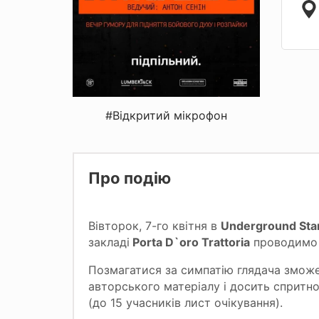
#Відкритий мікрофон
Про подію
Вівторок, 7-го квітня в
Underground Sta
закладі
Porta D`oro Trattoria
проводимо 
Позмагатися за симпатію глядача зможе 
авторського матеріалу і досить спритно
(до 15 учасників лист очікування).