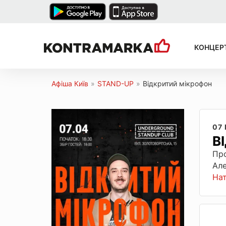
КОНЦЕР
Афіша Київ
»
STAND-UP
»
Відкритий мікрофон
07 
В
Про
Але
На