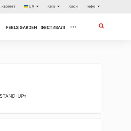
 кабінет
UA
Київ
Каси
Інфо
...
FEELS GARDEN
ФЕСТИВАЛІ
 «STAND-UP»