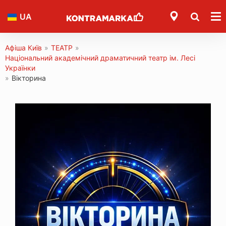
UA
Афіша Київ
»
ТЕАТР
»
Національний академічний драматичний театр ім. Лесі
Українки
»
Вікторина