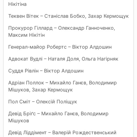
Нікітіна
Теквен Вітек – Станіслав Бобко, Захар Кермощук
Прокурор Гіллард – Олександр Ганноченко,
Максим Нікітін
Генерал-майор Робертс – Віктор Алдошин
Адвокат Вудлі – Наталя Доля, Ольга Нагірняк
Суддя Рівлін – Віктор Алдошин
Адріан Поллок – Михайло Ганєв, Володимир
Мішуков, Захар Кермощук
Пол Сміт – Олексій Поліщук
Девід Бріґс – Михайло Ганєв, Володимир
Мішуков
Девід Ліддімент – Валерій Рождественський