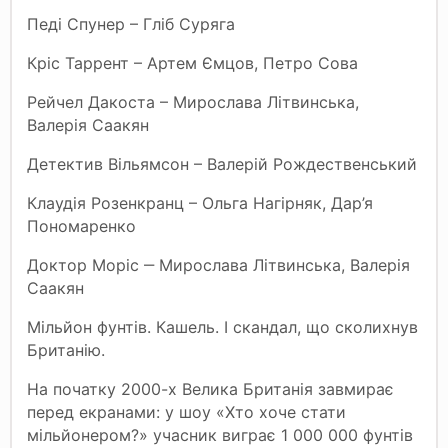
Педі Спунер – Гліб Суряга
Кріс Таррент – Артем Ємцов, Петро Сова
Рейчел Дакоста – Мирослава Літвинська,
Валерія Саакян
Детектив Вільямсон – Валерій Рождественський
Клаудія Розенкранц – Ольга Нагірняк, Дар’я
Пономаренко
Доктор Моріс ‒ Мирослава Літвинська, Валерія
Саакян
Мільйон фунтів. Кашель. І скандал, що сколихнув
Британію.
На початку 2000-х Велика Британія завмирає
перед екранами: у шоу «Хто хоче стати
мільйонером?» учасник виграє 1 000 000 фунтів