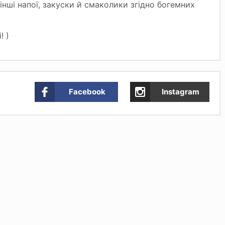
нші напої, закуски й смаколики згідно богемних
! )
Facebook
Instagram