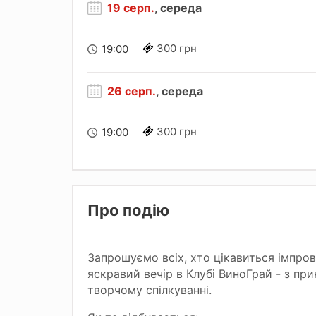
19 серп.
, середа
300 грн
19:00
26 серп.
, середа
300 грн
19:00
Про подію
Запрошуємо всіх, хто цікавиться імпро
яскравий вечір в Клубі ВиноГрай - з п
творчому спілкуванні.