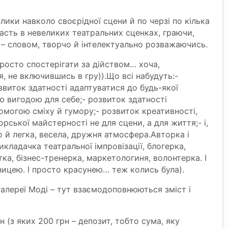
олики навколо своєрідної сцени й по черзі по кілька
часть в невеликих театральних сценках, граючи,
– словом, творчо й інтелектуально розважаючись.
росто спостерігати за дійством… хоча,
, не включившись в гру)).Що всі набудуть:-
звиток здатності адаптуватися до будь-якої
ою вигодою для себе;- розвиток здатності
омогою сміху й гумору;- розвиток креативності,
торської майстерності не для сцени, а для життя;- і,
о й легка, весела, дружня атмосфера.Авторка і
викладачка театральної імпровізації, блогерка,
ка, бізнес-тренерка, маркетологиня, волонтерка. І
ницею. І просто красунею… теж колись була).
алереї Моді – тут взаємодоповнюються зміст і
н (з яких 200 грн – депозит, тобто сума, яку