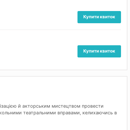
Купити квиток
Купити квиток
візацією й акторським мистецтвом провести
рикольними театральними вправами, келихаючись в