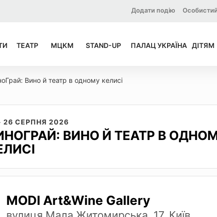
Додати подію
Особистий
ТИ
ТЕАТР
МЦКМ
STAND-UP
ПАЛАЦ УКРАЇНА
ДІТЯМ
оГрай: Вино й театр в одному келисі
- 26 СЕРПНЯ 2026
ИНОГРАЙ: ВИНО Й ТЕАТР В ОДНО
ЕЛИСІ
MODI Art&Wine Gallery
вулиця Мала Житомирська, 17, Київ