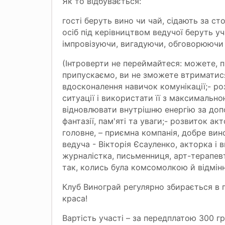
Як то відбувається:
гості беруть вино чи чай, сідають за ст
осіб під керівництвом ведучої беруть у
імпровізуючи, вигадуючи, обговорюючи 
(Інтроверти не переймайтеся: можете, п
припускаємо, ви не зможете втриматися
вдосконалення навичок комунікації;- ро
ситуації і використати її з максимальн
відновлювати внутрішню енергію за доп
фантазії, пам'яті та уваги;- розвиток ак
головне, – приємна компанія, добре вин
ведуча - Вікторія Єсауленко, акторка і 
журналістка, письменниця, арт-терапевт
так, колись була комсомолкою й відмін
Клуб Винограй регулярно збирається в г
краса!
Вартість участі – за передплатою
300 гр