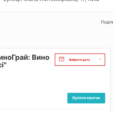
Поділ
иноГрай: Вино
і"
Купити квиток