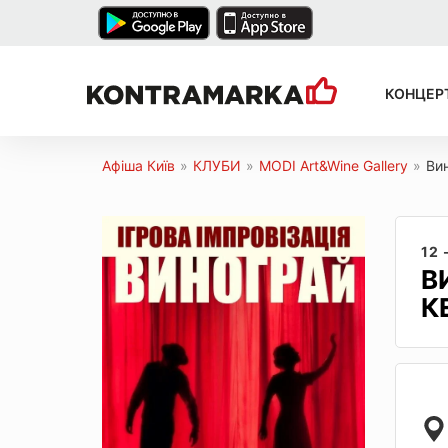
КОНЦЕР
Афіша Київ
»
КЛУБИ
»
MODI Art&Wine Gallery
»
Вин
12 
В
К