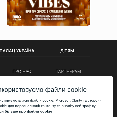
ПАЛАЦ УКРАЇНА
ДІТЯМ
ПРО НАС
ПАРТНЕРАМ
Каси
Організаторам
Корпоративним клієнтам
икористовуємо файли cookie
ОПЛАТА
стовуємо власні файли cookie, Microsoft Clarity та сторонні
kie для персоналізації контенту та аналізу веб-трафіку.
ся більше про файли cookie