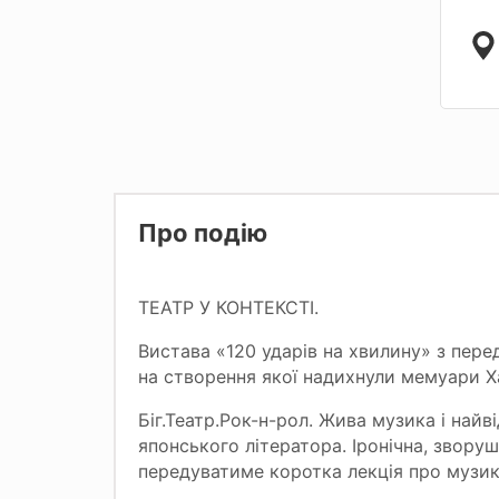
Про подію
ТЕАТР У КОНТЕКСТІ.
Вистава «120 ударів на хвилину» з пер
на створення якої надихнули мемуари Х
Біг.Театр.Рок-н-рол. Жива музика і найві
японського літератора. Іронічна, звору
передуватиме коротка лекція про музик