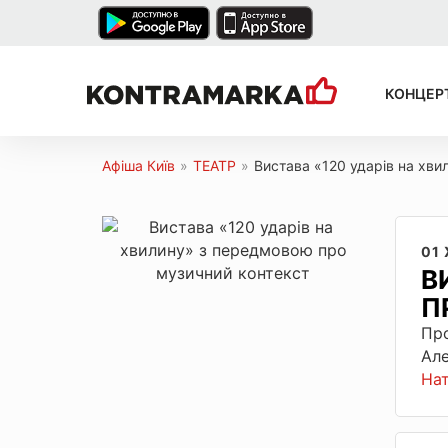
КОНЦЕР
Афіша Київ
»
ТЕАТР
»
Вистава «120 ударів на хв
01
В
П
Про
Але
На