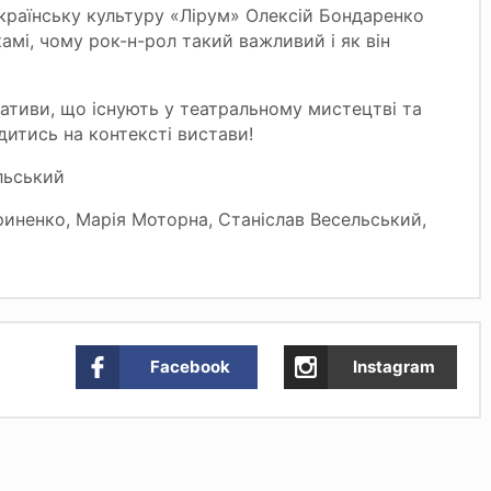
країнську культуру «Лірум» Олексій Бондаренко
амі, чому рок-н-рол такий важливий і як він
ативи, що існують у театральному мистецтві та
дитись на контексті вистави!
льський
риненко, Марія Моторна, Станіслав Весельський,
Facebook
Instagram