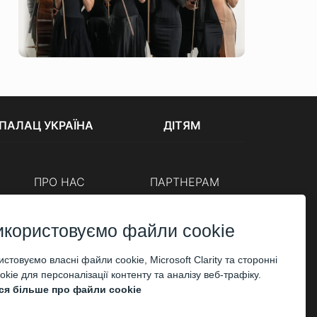
ПАЛАЦ УКРАЇНА
ДІТЯМ
ПРО НАС
ПАРТНЕРАМ
Каси
Організаторам
Корпоративним клієнтам
икористовуємо файли cookie
ОПЛАТА
стовуємо власні файли cookie, Microsoft Clarity та сторонні
kie для персоналізації контенту та аналізу веб-трафіку.
ся більше про файли cookie