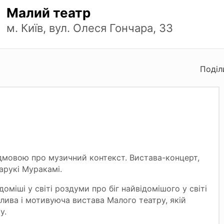
Малий театр
м. Київ, вул. Олеся Гончара, 33
Поділ
едмовою про музичний контекст. Вистава-концерт,
арукі Муракамі.
доміші у світі роздуми про біг найвідомішого у світі
шлива і мотивуюча вистава Малого театру, якій
у.