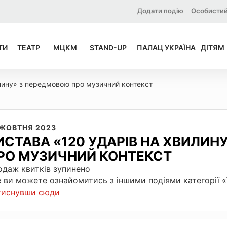
Додати подію
Особистий
ТИ
ТЕАТР
МЦКМ
STAND-UP
ПАЛАЦ УКРАЇНА
ДІТЯМ
илину» з передмовою про музичний контекст
 ЖОВТНЯ 2023
ИСТАВА «120 УДАРІВ НА ХВИЛИН
РО МУЗИЧНИЙ КОНТЕКСТ
даж квитків зупинено
 ви можете ознайомитись з іншими подіями категорії 
тиснувши сюди