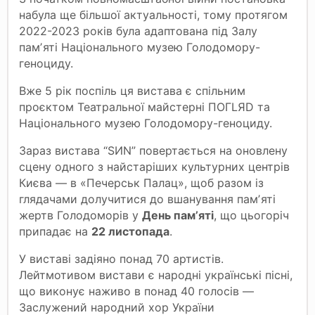
набула ще більшої актуальності, тому протягом
2022-2023 років була адаптована під Залу
памʼяті Національного музею Голодомору-
геноциду.
Вже 5 рік поспіль ця вистава є спільним
проєктом Театральної майстерні ПОГLЯD та
Національного музею Голодомору-геноциду.
Зараз вистава “SИN” повертається на оновлену
сцену одного з найстаріших культурних центрів
Києва — в «Печерськ Палац», щоб разом із
глядачами долучитися до вшанування памʼяті
жертв Голодоморів у
День памʼяті
, що цьогоріч
припадає на
22 листопада
.
У виставі задіяно понад 70 артистів.
Лейтмотивом вистави є народні українські пісні,
що виконує наживо в понад 40 голосів —
Заслужений народний хор України