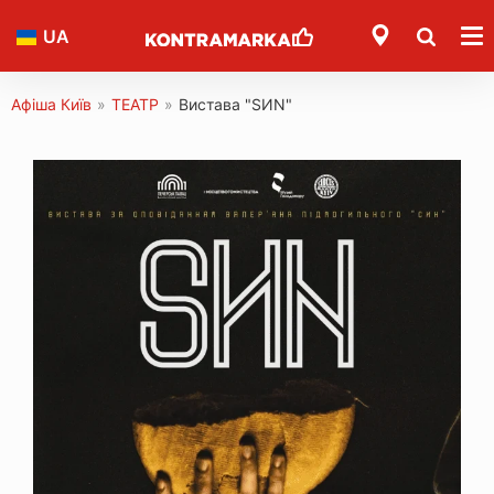
UA
Афіша Київ
»
ТЕАТР
»
Вистава "SИN"