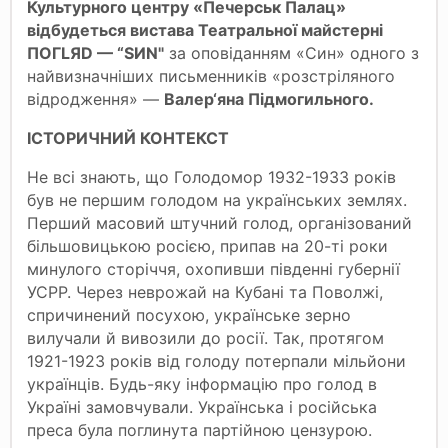
Культурного центру «Печерськ Палац»
відбудеться вистава Театральної майстерні
ПОГLЯD — “SИN"
за оповіданням «Син» одного з
найвизначніших письменників «розстріляного
відродження» —
Валер‘яна Підмогильного.
ІСТОРИЧНИЙ КОНТЕКСТ
Не всі знають, що Голодомор 1932-1933 років
був не першим голодом на українських землях.
Перший масовий штучний голод, організований
більшовицькою росією, припав на 20-ті роки
минулого сторіччя, охопивши південні губернії
УСРР. Через неврожай на Кубані та Поволжі,
спричинений посухою, українське зерно
вилучали й вивозили до росії. Так, протягом
1921-1923 років від голоду потерпали мільйони
українців. Будь-яку інформацію про голод в
Україні замовчували. Українська і російська
преса була поглинута партійною цензурою.