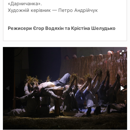
«Дарничанка».
Художній керівник — Петро Андрійчук
Режисери Єгор Водяхін та Крістіна Шелудько