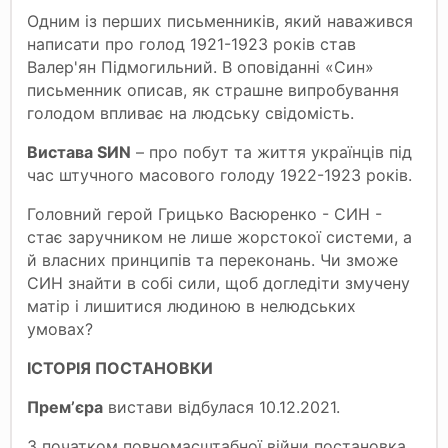
Одним із перших письменників, який наважився
написати про голод 1921-1923 років став
Валер'ян Підмогильний. В оповіданні «Син»
письменник описав, як страшне випробування
голодом впливає на людську свідомість.
Вистава SИN
– про побут та життя українців під
час штучного масового голоду 1922-1923 років.
Головний герой Грицько Васюренко - СИН -
стає заручником не лише жорстокої системи, а
й власних принципів та переконань. Чи зможе
СИН знайти в собі сили, щоб догледіти змучену
матір і лишитися людиною в нелюдських
умовах?
ІСТОРІЯ ПОСТАНОВКИ
Премʼєра
вистави відбулася 10.12.2021.
З початком повномасштабної війни постановка