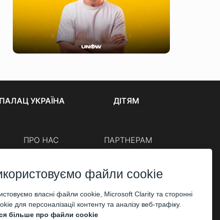
ПАЛАЦ УКРАЇНА
ДІТЯМ
ПРО НАС
ПАРТНЕРАМ
Каси
Організаторам
Корпоративним клієнтам
икористовуємо файли cookie
ОПЛАТА
стовуємо власні файли cookie, Microsoft Clarity та сторонні
kie для персоналізації контенту та аналізу веб-трафіку.
ся більше про файли cookie