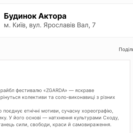
Будинок Актора
м. Київ, вул. Ярославів Вал, 7
Поділ
 трайбл фестивалю «ZGARDA» — яскраве
трінуться колективи та соло-виконавиці з різних
о поєднує етнічні мотиви, сучасну хореографію,
ику. У його основі — натхнення культурами Сходу,
е танець сили, свободи, краси й самовираження.