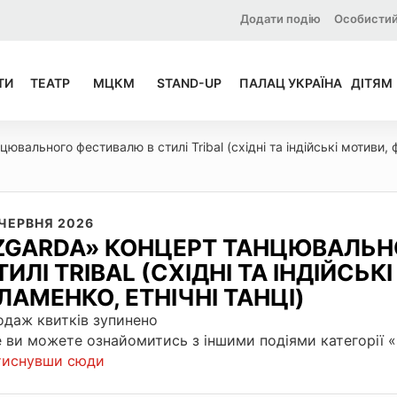
Додати подію
Особистий
ТИ
ТЕАТР
МЦКМ
STAND-UP
ПАЛАЦ УКРАЇНА
ДІТЯМ
вального фестивалю в стилі Tribal (східні та індійські мотиви, ф
 ЧЕРВНЯ 2026
ZGARDA» КОНЦЕРТ ТАНЦЮВАЛЬН
ТИЛІ TRIBAL (СХІДНІ ТА ІНДІЙСЬК
ЛАМЕНКО, ЕТНІЧНІ ТАНЦІ)
даж квитків зупинено
 ви можете ознайомитись з іншими подіями категорії
тиснувши сюди