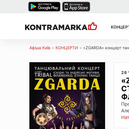
КОНЦЕР
Афіша Київ
»
КОНЦЕРТИ
»
«ZGARDA» концерт танцю
28
«
С
Ф
Про
Але
На