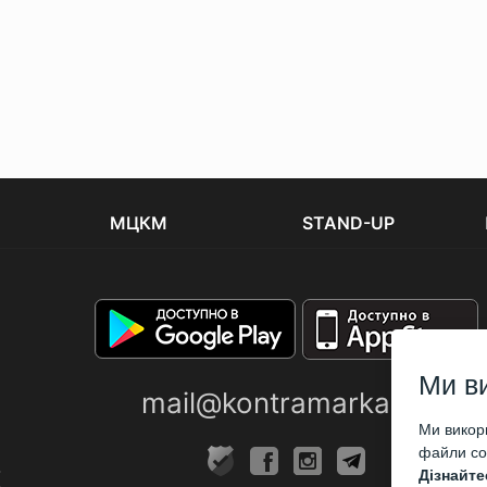
МЦКМ
STAND-UP
Ми в
mail@kontramarka.ua
Ми викори
файли coo
Дізнайте