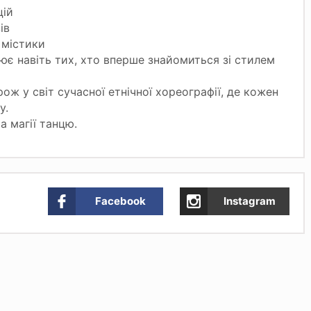
цій
ів
 містики
ює навіть тих, хто вперше знайомиться зі стилем
ож у світ сучасної етнічної хореографії, де кожен
у.
а магії танцю.
Facebook
Instagram