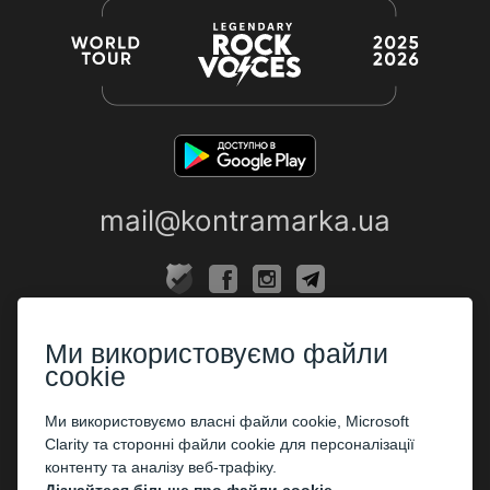
mail@kontramarka.ua
ПРО НАС
Ми використовуємо файли
Каси
cookie
ПАРТНЕРАМ
Ми використовуємо власні файли cookie, Microsoft
Clarity та сторонні файли cookie для персоналізації
Організаторам
контенту та аналізу веб-трафіку.
Корпоративним клієнтам