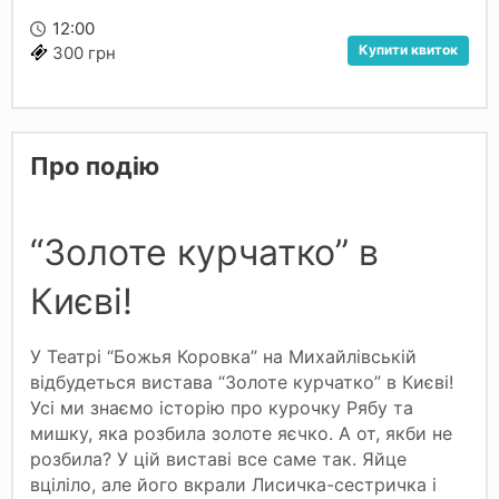
12:00
Купити квиток
300 грн
Про подію
“Золоте курчатко” в
Києві!
У Театрі “Божья Коровка” на Михайлівській
відбудеться вистава “Золоте курчатко” в Києві!
Усі ми знаємо історію про курочку Рябу та
мишку, яка розбила золоте яєчко. А от, якби не
розбила? У цій виставі все саме так. Яйце
вціліло, але його вкрали Лисичка-сестричка і