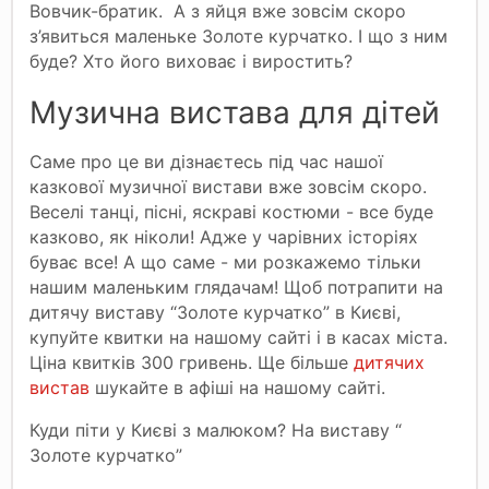
Вовчик-братик. А з яйця вже зовсім скоро
з’явиться маленьке Золоте курчатко. І що з ним
буде? Хто його виховає і виростить?
Музична вистава для дітей
Саме про це ви дізнаєтесь під час нашої
казкової музичної вистави вже зовсім скоро.
Веселі танці, пісні, яскраві костюми - все буде
казково, як ніколи! Адже у чарівних історіях
буває все! А що саме - ми розкажемо тільки
нашим маленьким глядачам! Щоб потрапити на
дитячу виставу “Золоте курчатко” в Києві,
купуйте квитки на нашому сайті і в касах міста.
Ціна квитків 300 гривень. Ще більше
дитячих
вистав
шукайте в афіші на нашому сайті.
Куди піти у Києві з малюком? На виставу “
Золоте курчатко”