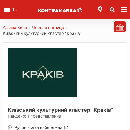
RU
Афиша Киев
»
Черная пятница
»
Київський культурний кластер "Краків"
Київський культурний кластер "Краків"
Найдено:
1
представление
Русанівська набережна 12