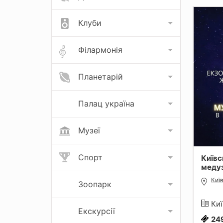
Клуби
Філармонія
Планетарій
Палац україна
Музеї
Спорт
Київс
меду
Киї
Зоопарк
Киї
Екскурсії
24