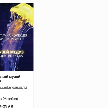
ький музей
з
вський музей медуз
в (Україна)
9-299 ₴