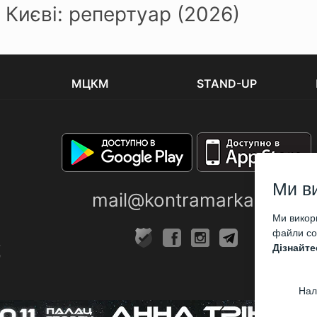
 Києві: репертуар (2026)
МЦКМ
STAND-UP
Ми в
mail@kontramarka.ua
Ми викори
файли coo
Дізнайте
Нал