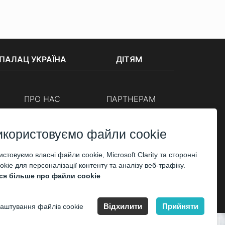
ПАЛАЦ УКРАЇНА
ДІТЯМ
ПРО НАС
ПАРТНЕРАМ
Каси
Організаторам
Корпоративним клієнтам
икористовуємо файли cookie
ОПЛАТА
стовуємо власні файли cookie, Microsoft Clarity та сторонні
kie для персоналізації контенту та аналізу веб-трафіку.
ся більше про файли cookie
Відхилити
Прийняти
аштування файлів cookie