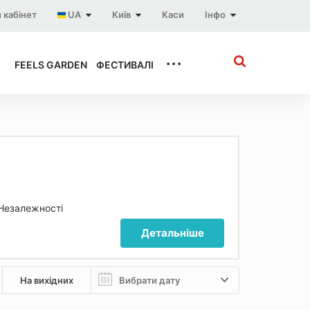
 кабінет
UA
Київ
Каси
Інфо
...
FEELS GARDEN
ФЕСТИВАЛІ
 Незалежності
Детальніше
На вихідних