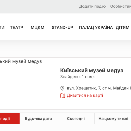
Додати подію
Особистий
ТИ
ТЕАТР
МЦКМ
STAND-UP
ПАЛАЦ УКРАЇНА
ДІТЯМ
Київський музей медуз
Знайдено:
1
подія
вул. Хрещатик, 7, ст.м. Майдан
Дивитися на карті
 події
Будь-яка дата
Сьогодні
На цьому тижні