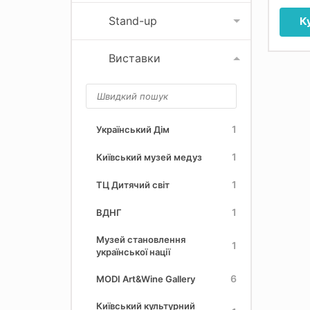
Stand-up
К
Виставки
1
Український Дім
1
Київський музей медуз
1
ТЦ Дитячий світ
1
ВДНГ
Музей становлення
1
української нації
6
MODI Art&Wine Gallery
Київський культурний