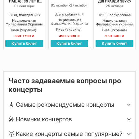
ПАША). 30 ЛЕТ В
ДВІ ПРАВДИ ЗВУКУ
МУЗЫКЕ.
05
-
27
октября
октября
07
25
сентября
октября
АКУСТИЧЕСКИЙ
ВЕЧЕР
Всего событий: 4
18:30, понедельник
18:00, воскресенье
Национальная
Национальная
Национальная
Филармония Украины
Филармония Украины
Филармония Украины
Киев (Украина)
Киев (Украина)
Киев (Украина)
360-1799 ₴
490-2390 ₴
250-600 ₴
Купить билет
Купить билет
Купить билет
Часто задаваемые вопросы про
концерты
🎸 Самые рекомендуемые концерты
🎤 Новинки концертов
🥇 Какие концерты самые популярные?