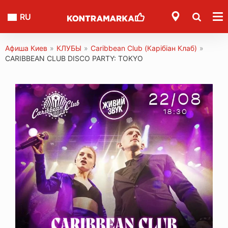
RU
Афиша Киев
»
КЛУБЫ
»
Caribbean Club (Карібіан Клаб)
»
CARIBBEAN CLUB DISCO PARTY: TOKYO