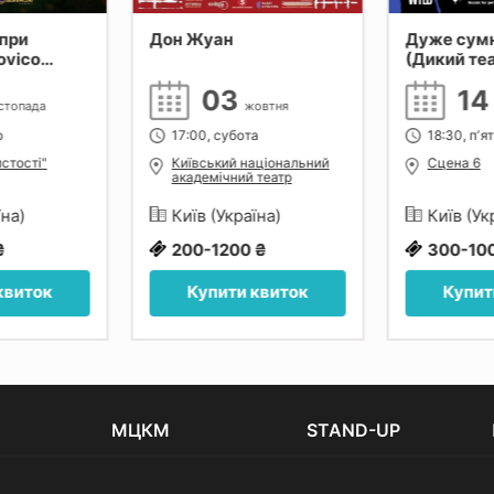
при
Дон Жуан
Дуже сум
ovico
(Дикий те
 Tiersen,
03
1
стопада
жовтня
р
17:00, субота
18:30, пʼя
стості"
Київський національний
Сцена 6
академічний театр
оперети
їна)
Київ (Україна)
Київ (Ук
₴
200-1200 ₴
300-10
квиток
Купити квиток
Купит
МЦКМ
STAND-UP