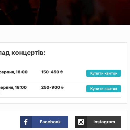
ад концертів:
серпня, 18:00
150-450
₴
Купити квиток
в
серпня, 18:00
250-900
₴
Купити квиток
в
Facebook
Instagram