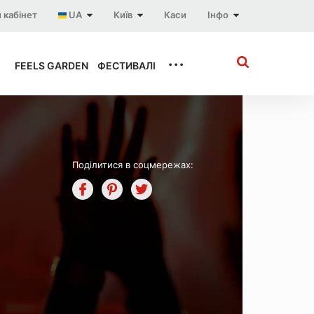
 кабінет
UA
Київ
Каси
Інфо
...
FEELS GARDEN
ФЕСТИВАЛІ
Поділитися в соцмережах: