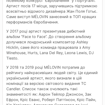
пісенному конкурсі “Євробачення” у Португалії.
Артист посів 17 місце, заручившись підтримкою
всесвітньо відомого дизайнера Жан Поля Готьє.
Саме виступ MÉLOVIN занесений в ТОП кращих
перформансів Євробачення.
У 2017 році артист презентував дебютний
альбом “Face to Face”. До створення альбому
долучився лондонський композитор Ashley
Hicklin, саме його команда працювала з Amy
Winehouse, Hurts, Lana Del Rey, Leona Lewis, DJ
Tiesto.
У 2018 та 2019 році MÉLOVIN потрапив до
рейтингу найкрасивіших людей світу. Це єдиний
український артист, якого визнали в цій
номінації за версією світового видання TC
Candler. Список також очолюють такі
знаменитості як: Аарон Тейлор Джонсон, Зак
Ефрон, Кріс Еванс, Роберт Паттінсон, Кріс Пайн,
Кіт Харінгтон, Александр Скарсгард та інші.