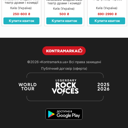
театр драми і комедії
театр драми і комедії
на лівому березі Дніпра
на лівому березі Дніпра
Київ (Україна)
Київ (Україна)
Київ (Україна)
250-600 ₴
500 ₴
690-2990 ₴
Купити квиток
Купити квиток
Купити квиток
©2026
«Kontramarka.ua»
Всі права захищені
Публічний договір (оферта)