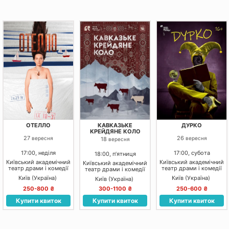
ОТЕЛЛО
КАВКАЗЬКЕ
ДУРКО
КРЕЙДЯНЕ КОЛО
27
26
вересня
вересня
18
вересня
17:00, неділя
17:00, субота
18:00, пʼятниця
Київський академічний
Київський академічний
Київський академічний
театр драми і комедії
театр драми і комедії
театр драми і комедії
на лівому березі Дніпра
на лівому березі Дніпра
на лівому березі Дніпра
Київ (Україна)
Київ (Україна)
Київ (Україна)
250-800 ₴
300-1100 ₴
250-600 ₴
Купити квиток
Купити квиток
Купити квиток