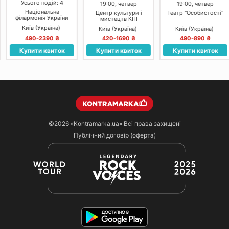
Усього подій: 4
19:00, четвер
19:00, четвер
Національна
Центр культури і
Театр "Особистості"
філармонія України
мистецтв КПІ
Київ (Україна)
Київ (Україна)
Київ (Україна)
490-2390 ₴
420-1690 ₴
490-890 ₴
Купити квиток
Купити квиток
Купити квиток
©2026
«Kontramarka.ua»
Всі права захищені
Публічний договір (оферта)