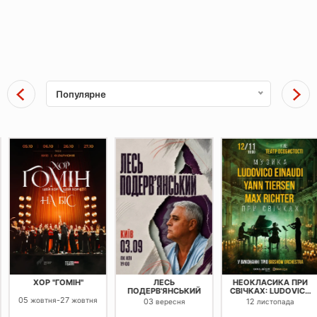
Популярне
ХОР "ГОМІН"
ЛЕСЬ
НЕОКЛАСИКА ПРИ
ПОДЕРВ'ЯНСЬКИЙ
СВІЧКАХ: LUDOVICO
EINAUDI, YANN
05
-
27
жовтня
жовтня
03
12
вересня
листопада
TIERSEN, MAX
RICHTER