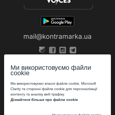
mail@kontramarka.ua
ПРО НАС
Ми використовуємо файли
Каси
cookie
ПАРТНЕРАМ
Ми використовуємо власні файли cookie, Microsoft
Clarity та сторонні файли cookie для персоналізації
Організаторам
контенту та аналізу веб-трафіку.
Корпоративним клієнтам
Дізнайтеся більше про файли cookie
ОПЛАТА