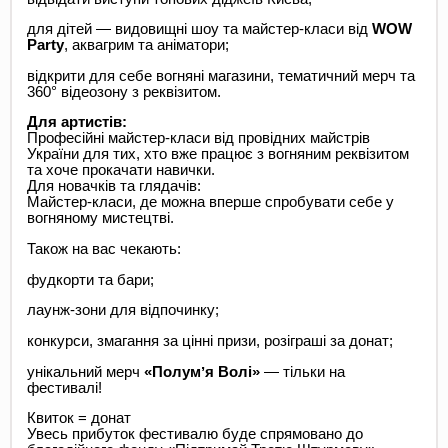
для дітей — видовищні шоу та майстер-класи від
WOW
Party
, аквагрим та аніматори;
відкрити для себе вогняні магазини, тематичний мерч та
360° відеозону з реквізитом.
Для артистів:
Професійні майстер-класи від провідних майстрів
України для тих, хто вже працює з вогняним реквізитом
та хоче прокачати навички.
Для новачків та глядачів:
Майстер-класи, де можна вперше спробувати себе у
вогняному мистецтві.
Також на вас чекають:
фудкорти та бари;
лаунж-зони для відпочинку;
конкурси, змагання за цінні призи, розіграші за донат;
унікальний мерч
«Полумʼя Волі»
— тільки на
фестивалі!
Квиток = донат
Увесь прибуток фестивалю буде спрямовано до