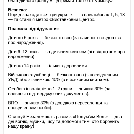
благодійного фонду «Підтримай Третю Штурмову».
Безпека
:
Поряд знаходяться три укриття — в павільйонах 1, 5, 13
— та станція метро «Виставковий Центр».
Правила відвідування:
Діти до 6 років — безкоштовно (за наявності свідоцтва
про народження).
Діти 6–12 років — за дитячим квитком (зі свідоцтвом про
народження).
Діти до 14 років — тільки з дорослими.
Військовослужбовці — безкоштовно (з посвідченням
УБД) або зі знижкою 40% (з військовим квитком).
Особи з інвалідністю 1–2 групи — знижка 30% (за
наявності підтверджуючих документів).
ВПО — знижка 30% (з довідкою переселенця та
посвідченням особи).
Святкуй Незалежність разом з «Полумʼям Волі» — два
дні вогню, музики, шоу та допомоги тим, хто боронить
нашу країну!