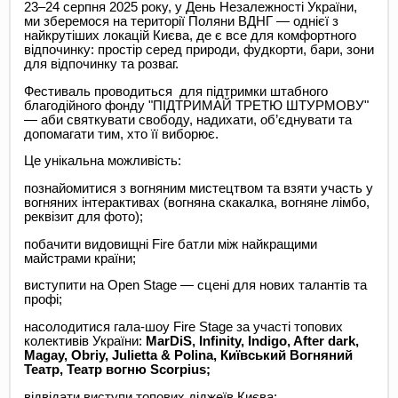
23–24 серпня 2025 року, у День Незалежності України,
ми зберемося на території Поляни ВДНГ — однієї з
найкрутіших локацій Києва, де є все для комфортного
відпочинку: простір серед природи, фудкорти, бари, зони
для відпочинку та розваг.
Фестиваль проводиться для підтримки штабного
благодійного фонду "ПІДТРИМАЙ ТРЕТЮ ШТУРМОВУ"
— аби святкувати свободу, надихати, об’єднувати та
допомагати тим, хто її виборює.
Це унікальна можливість:
познайомитися з вогняним мистецтвом та взяти участь у
вогняних інтерактивах (вогняна скакалка, вогняне лімбо,
реквізит для фото);
побачити видовищні Fire батли між найкращими
майстрами країни;
виступити на Open Stage — сцені для нових талантів та
профі;
насолодитися гала-шоу Fire Stage за участі топових
колективів України:
MarDiS, Infinity, Indigo, After dark,
Magay, Obriy, Julietta & Polina, Київський Вогняний
Театр, Театр вогню Scorpius;
відвідати виступи топових діджеїв Києва;