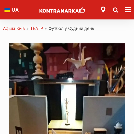
UA
Афіша Київ
»
ТЕАТР
»
Футбол у Судний день