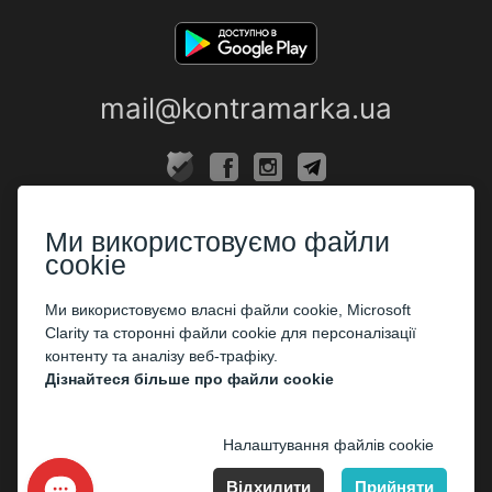
mail@kontramarka.ua
ПРО НАС
Ми використовуємо файли
Каси
cookie
ПАРТНЕРАМ
Ми використовуємо власні файли cookie, Microsoft
Clarity та сторонні файли cookie для персоналізації
Організаторам
контенту та аналізу веб-трафіку.
Корпоративним клієнтам
Дізнайтеся більше про файли cookie
ОПЛАТА
Налаштування файлів cookie
Відхилити
Прийняти