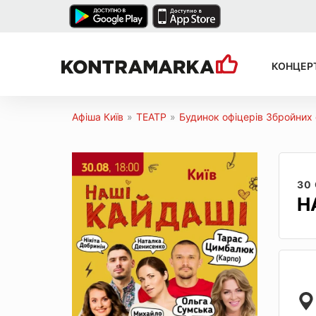
КОНЦЕР
Афіша Київ
»
ТЕАТР
»
Будинок офіцерів Збройних 
30
Н