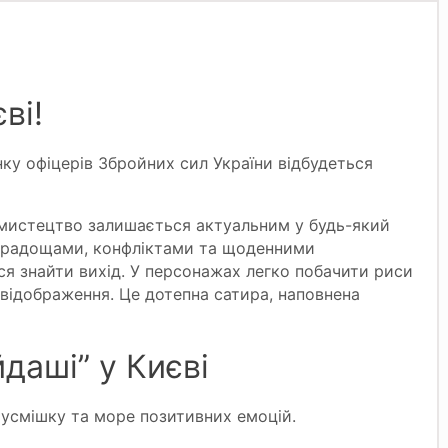
ві!
нку офіцерів Збройних сил України відбудеться
 мистецтво залишається актуальним у будь-який
її радощами, конфліктами та щоденними
ся знайти вихід. У персонажах легко побачити риси
е відображення. Це дотепна сатира, наповнена
даші” у Києві
 усмішку та море позитивних емоцій.