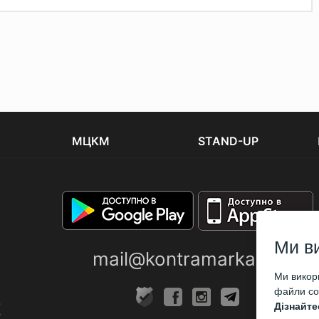
МЦКМ
STAND-UP
Ми в
mail@kontramarka.ua
Ми викори
файли coo
Дізнайте