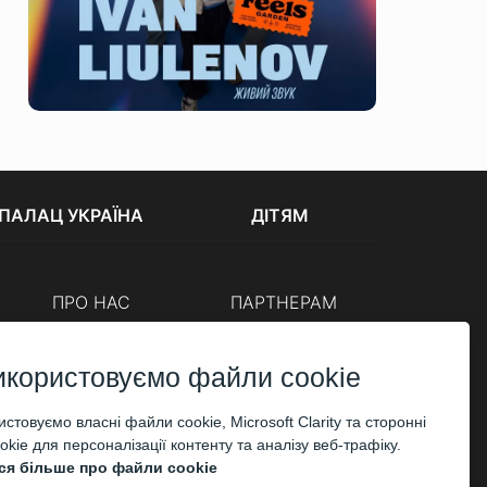
ПАЛАЦ УКРАЇНА
ДІТЯМ
ПРО НАС
ПАРТНЕРАМ
Каси
Організаторам
Корпоративним клієнтам
икористовуємо файли cookie
ОПЛАТА
стовуємо власні файли cookie, Microsoft Clarity та сторонні
kie для персоналізації контенту та аналізу веб-трафіку.
ся більше про файли cookie