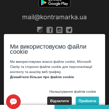
mail@kontramarka.ua
ПРО НАС
Ми використовуємо файли
Каси
cookie
ПАРТНЕРАМ
Ми використовуємо власні файли cookie, Microsoft
Clarity та сторонні файли cookie для персоналізації
Організаторам
контенту та аналізу веб-трафіку.
Корпоративним клієнтам
Дізнайтеся більше про файли cookie
ОПЛАТА
Налаштування файлів cookie
Відхилити
Прийняти