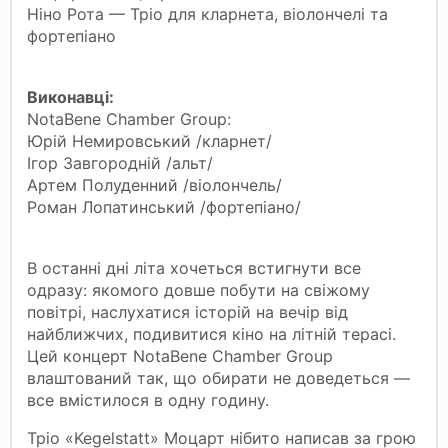
Ніно Рота — Тріо для кларнета, віолончелі та
фортепіано
Виконавці:
NotaBene Chamber Group:
Юрій Немировський /кларнет/
Ігор Завгородній /альт/
Артем Полуденний /віолончель/
Роман Лопатинський /фортепіано/
В останні дні літа хочеться встигнути все
одразу: якомого довше побути на свіжому
повітрі, наслухатися історій на вечір від
найближчих, подивитися кіно на літній терасі.
Цей концерт NotaBene Chamber Group
влаштований так, що обирати не доведеться —
все вмістилося в одну годину.
Тріо «Kegelstatt» Моцарт нібито написав за грою