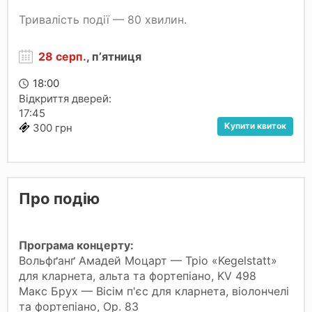
Тривалість події — 80 хвилин.
28 серп.
, пʼятниця
18:00
Відкриття дверей:
17:45
Купити квиток
300 грн
Про подію
Програма концерту:
Вольфґанґ Амадей Моцарт — Тріо «Kegelstatt»
для кларнета, альта та фортепіано, KV 498
Макс Брух — Вісім п'єс для кларнета, віолончелі
та фортепіано, Op. 83