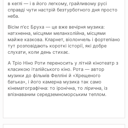
в кеглі — і в його легкому, грайливому русі
справді чути настрій безтурботного дня просто
неба.
Вісім п'єс Бруха — це вже вечірня музика:
натхненна, місцями меланхолійна, місцями
майже казкова. Кларнет, віолончель і фортепіано
тут розповідають короткі історії, які добре
слухати, коли день стихає.
А Тріо Ніно Роти переносить у літній кінотеатр з
класикою італійського кіно. Рота — автор
музики до фільмів Фелліні й «Хрещеного
батька», і його камерна музика так само
кінематографічна: то іронічна, то лірична, із
впізнаваним середземноморським теплом.