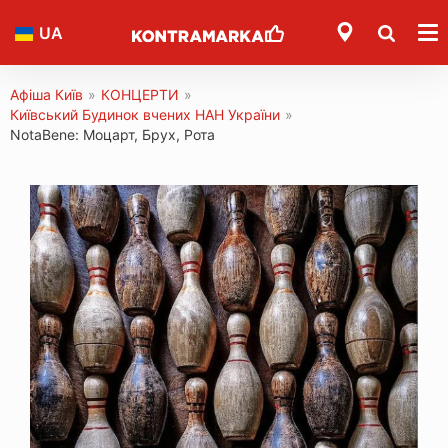
UA
Афіша Київ
»
КОНЦЕРТИ
»
Київський Будинок вчених НАН України
»
NotaBene: Моцарт, Брух, Рота