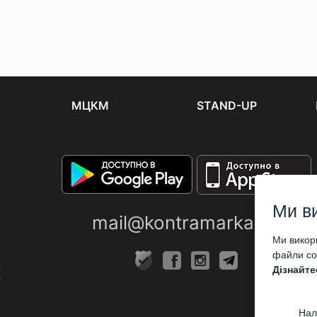
МЦКМ
STAND-UP
Ми в
mail@kontramarka.ua
Ми викори
файли coo
Дізнайте
Нал