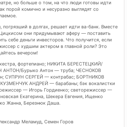
еатре, но больше о том, на что люди готовы идти
ак порой комично и несуразно выглядят со
лаемое.
 погрязший в долгах, решает идти ва-банк. Вместе
 Цицкисом они придумывают аферу — поставить
ть себе деньги инвесторов. Что получится, если
жиссер с худшим актером в главной роли? Это
айтесь вечером!
естра, фортепиано; НИКИТА БЕРЕСТЕЦКИЙ/
Н АНТОН/Бурыко Антон — труба; ЧЕСНОКОВ
н; СУПРУН СЕРГЕЙ — контрабас; БОРТНИКОВ
 КУЗМЕНЧУК АНДРЕЙ — барабаны; бэк вокалистки
орежиссер — Игорь Гордиенко; светорежиссер —
новская Екатерина, Шекера Евгения, Ищенко
нко Жанна, Березнюк Даша.
лександр Меламуд, Семен Горов