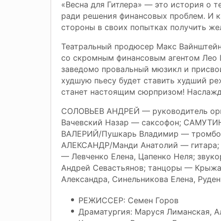
«Весна для Гитлера» — это история о т
ради решения финансовых проблем. И к
стороны в своих попытках получить же
Театральный продюсер Макс Вайнштейн,
со скромным финансовым агентом Лео
заведомо провальный мюзикл и присвои
худшую пьесу будет ставить худший ре
станет настоящим сюрпризом! Наслажд
СОЛОВЬЕВ АНДРЕЙ — руководитель орк
Вачевский Назар — саксофон; САМУТИ
ВАЛЕРИЙ/Пушкарь Владимир — тромбо
АЛЕКСАНДР/Манди Анатолий — гитара;
— Левченко Елена, Цапенко Неля; звук
Андрей Севастьянов; танцоры — Крыжа
Александра, Синельникова Елена, Руде
РЕЖИССЕР: Семен Горов
Драматургия: Маруся Лиманская, А