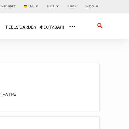
 кабінет
UA
Київ
Каси
Інфо
...
FEELS GARDEN
ФЕСТИВАЛІ
«ТЕАТР»