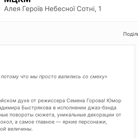
Алея Героїв Небесної Сотні, 1
Поділ
 потому что мы просто валились со смеху»
ейском духе от режиссера Семена Горова! Юмор
адимира Быстрякова в исполнении джаз-бэнда
ные повороты сюжета, уникальные декорации от
кол, а самое главное — яркие персонажи,
вой величины.