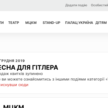
Додати подію
Особистий
ТИ
ТЕАТР
МЦКМ
STAND-UP
ПАЛАЦ УКРАЇНА
ДІТЯМ
 ГРУДНЯ 2019
ЕСНА ДЛЯ ГІТЛЕРА
даж квитків зупинено
 ви можете ознайомитись з іншими подіями категорії 
тиснувши сюди
МЦКМ