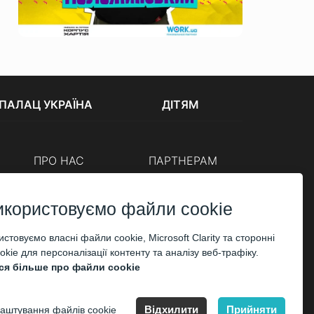
ПАЛАЦ УКРАЇНА
ДІТЯМ
ПРО НАС
ПАРТНЕРАМ
Каси
Організаторам
Корпоративним клієнтам
икористовуємо файли cookie
ОПЛАТА
стовуємо власні файли cookie, Microsoft Clarity та сторонні
kie для персоналізації контенту та аналізу веб-трафіку.
ся більше про файли cookie
Відхилити
Прийняти
аштування файлів cookie