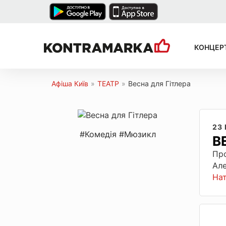
КОНЦЕР
Афіша Київ
»
ТЕАТР
»
Весна для Гітлера
23
#Комедія
#Мюзикл
В
Про
Але
На