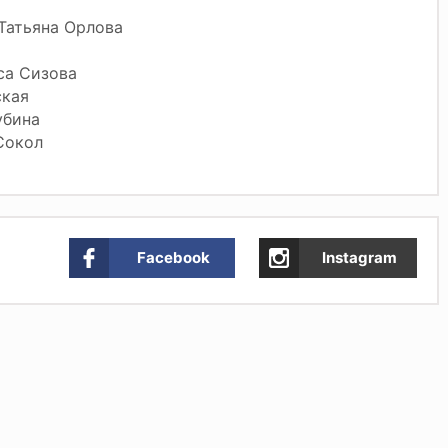
 Татьяна Орлова
са Сизова
ская
убина
Сокол
Facebook
Instagram