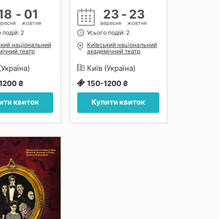
18
-
01
23
-
23
ересня
жовтня
вересня
жовтня
 подій: 2
Усього подій: 2
ький національний
Київський національний
ічний театр
академічний театр
ти
оперети
(Україна)
Київ (Україна)
1200 ₴
150-1200 ₴
ити квиток
Купити квиток