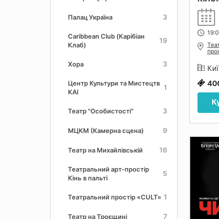
3
Палац Україна
19:
Caribbean Club (Карібіан
19
Клаб)
Теа
прос
3
Хора
Киї
40
Центр Культури та Мистецтв
1
КАІ
К
3
Театр "Особистості"
9
МЦКМ (Камерна сцена)
16
Театр на Михайлівській
Театральний арт-простір
5
Кінь в пальті
1
Театральний простір «CULT»
7
Театр на Троєщині