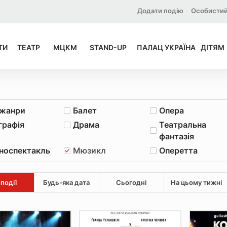
Додати подію
Особистий
ТИ
ТЕАТР
МЦКМ
STAND-UP
ПАЛАЦ УКРАЇНА
ДІТЯМ
 жанри
Балет
Опера
графія
Драма
Театральна
фантазія
носпектакль
Мюзикл
Оперетта
 події
Будь-яка дата
Сьогодні
На цьому тижні