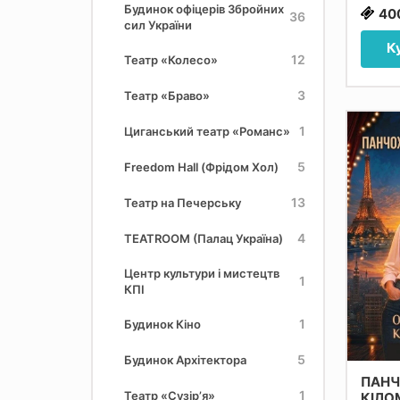
Будинок офіцерів Збройних
40
36
сил України
К
12
Театр «Колесо»
3
Театр «Браво»
1
Циганський театр «Романс»
5
Freedom Hall (Фрідом Хол)
13
Театр на Печерську
4
TEATROOM (Палац Україна)
Центр культури і мистецтв
1
КПІ
1
Будинок Кіно
5
Будинок Архітектора
ПАНЧ
1
Театр «Сузір’я»
КІЛО