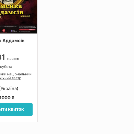
а Аддамсів
31
жовтня
 субота
ький національний
ічний театр
ти
(Україна)
1000 ₴
ити квиток