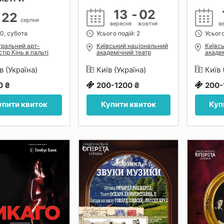
13
-
02
22
серпня
вересня
жовтня
в
00, субота
Усього подій: 2
Усього
тральний арт-
Київський національний
Київс
тір Кінь в пальті
академічний театр
академ
оперети
опере
в (Україна)
Київ (Україна)
Київ 
0 ₴
200-1200 ₴
200-
упити квиток
Купити квиток
Куп