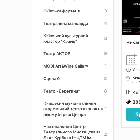
3
Київська фортеця
4
Театральна мансарда
Київський культурний
3
кластер "Краків"
Чика
9
Театр АКТОР
1
MODI Art&Wine Gallery
Усьо
Киї
2
Сцена 6
ака
опе
8
Театр «Берегиня»
Киї
20
Київський муніципальний
1
академічний театр ляльок на
К
лівому березі Дніпра
Національний Центр
Театрального Мистецтва ім.
4
Леся Курбаса (НЦТМ ім.