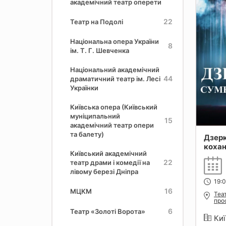
академічний театр оперети
22
Театр на Подолі
Національна опера України
8
ім. Т. Г. Шевченка
Національний академічний
44
драматичний театр ім. Лесі
Українки
Київська опера (Київський
муніципальний
15
академічний театр опери
та балету)
Дзерк
коха
Київський академічний
22
театр драми і комедії на
лівому березі Дніпра
19:0
16
МЦКМ
Теа
прос
6
Театр «Золоті Ворота»
Киї