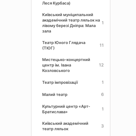
Леся Курбаса)
Київський муніципальний
академічний театр ляльок на
1
лівому березі Дніпра: Мала
зала
Театр Юного Глядача
11
(ТЮГ)
Мистецько-концертний
12
центр ім. Івана
Козловського
1
Театр імпровізації
6
Малий театр
Культурний центр «Арт-
1
Братислава»
Київський академічний
3
театр ляльок