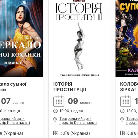
ало сумної
ІСТОРІЯ
КОЛОБ
нки
ПРОСТИТУЦІЇ
ЗІРКА!
07
09
серпня
серпня
0, пʼятниця
19:00, неділя
12:00,
тральний арт-
Театральний арт-
Театр
тір Кінь в пальті
простір Кінь в пальті
прості
в (Україна)
Київ (Україна)
Київ 