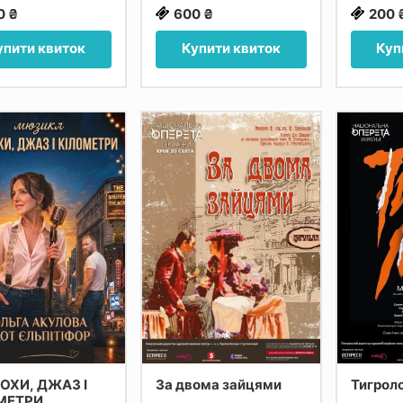
0 ₴
600 ₴
200 
упити квиток
Купити квиток
Куп
ОХИ, ДЖАЗ І
За двома зайцями
Тигрол
МЕТРИ