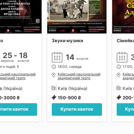
го
Звуки музики
Сімейк
25
-
18
14
жовтня
вересня
жовтня
го подій: 5
18:00, середа
17:00,
вський національний
Київський національний
Київс
демічний театр
академічний театр
академ
рети
оперети
опере
в (Україна)
Київ (Україна)
Київ 
0-3000 ₴
150-900 ₴
200-
упити квиток
Купити квиток
Куп