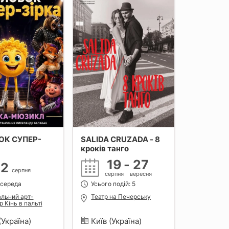
ОК СУПЕР-
SALIDA CRUZADA - 8
кроків танго
19
-
27
12
серпня
серпня
вересня
 середа
Усього подій: 5
альний арт-
Театр на Печерську
р Кінь в пальті
(Україна)
Київ (Україна)