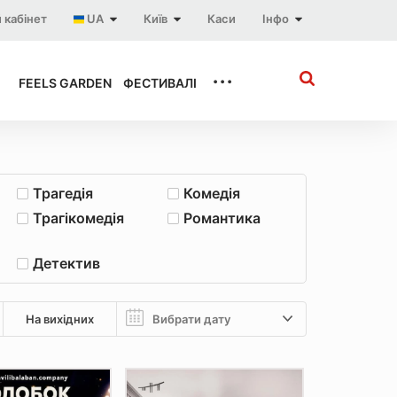
 кабінет
UA
Київ
Каси
Інфо
...
FEELS GARDEN
ФЕСТИВАЛІ
Трагедія
Комедія
Трагікомедія
Романтика
Детектив
На вихідних