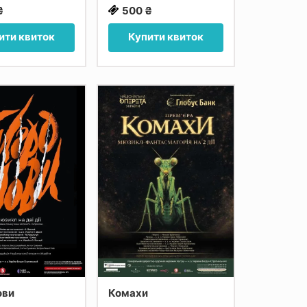
₴
500 ₴
ити квиток
Купити квиток
ови
Комахи