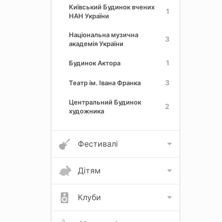
Київський Будинок вчених
1
НАН України
Національна музична
3
академія України
1
Будинок Актора
3
Театр ім. Івана Франка
Центральний Будинок
2
художника
Фестивалі
Дітям
Клуби