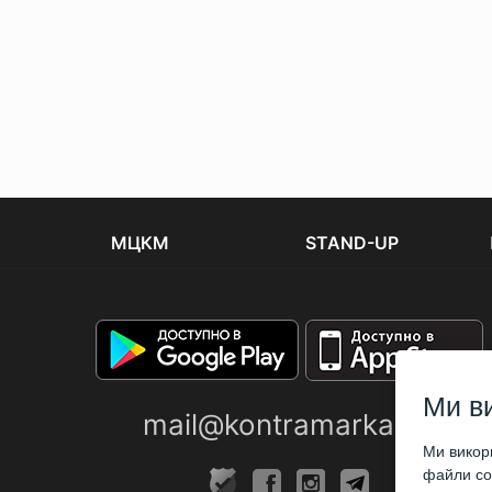
МЦКМ
STAND-UP
Ми в
mail@kontramarka.ua
Ми викори
файли coo