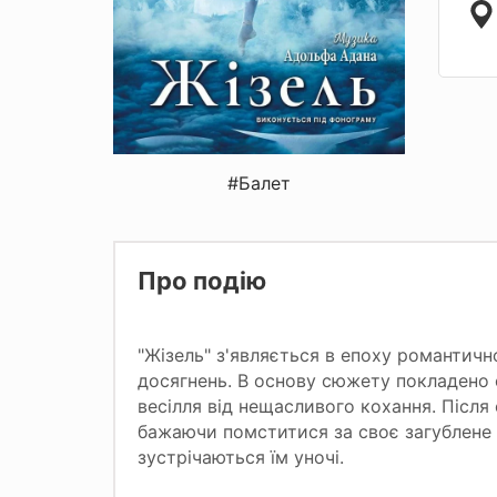
#Балет
Про подію
"Жізель" з'являється в епоху романтичн
досягнень. В основу сюжету покладено с
весілля від нещасливого кохання. Після 
бажаючи помститися за своє загублене ж
зустрічаються їм уночі.