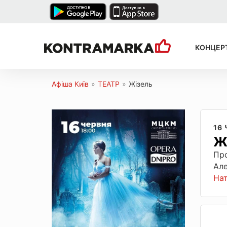
КОНЦЕР
Афіша Київ
»
ТЕАТР
»
Жізель
16
Ж
Про
Але
На