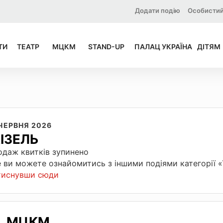
Додати подію
Особистий
ТИ
ТЕАТР
МЦКМ
STAND-UP
ПАЛАЦ УКРАЇНА
ДІТЯМ
 ЧЕРВНЯ 2026
ІЗЕЛЬ
даж квитків зупинено
 ви можете ознайомитись з іншими подіями категорії 
тиснувши сюди
МЦКМ