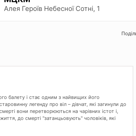
Алея Героїв Небесної Сотні, 1
Поділ
ого балету і стає одним з найвищих його
таровинну легенду про віл – дівчат, які загинули до
смерті вони перетворюються на чарівних істот і,
иття, до смерті "затанцьовують" чоловіків, які