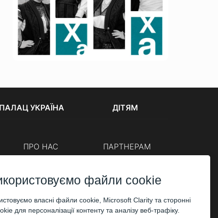
ПАЛАЦ УКРАЇНА
ДІТЯМ
ПРО НАС
ПАРТНЕРАМ
Каси
Організаторам
Корпоративним клієнтам
икористовуємо файли cookie
ОПЛАТА
стовуємо власні файли cookie, Microsoft Clarity та сторонні
kie для персоналізації контенту та аналізу веб-трафіку.