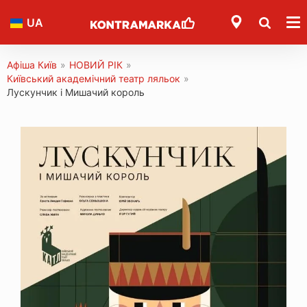
UA
Афіша Київ
»
НОВИЙ РІК
»
Київський академічний театр ляльок
»
Лускунчик і Мишачий король