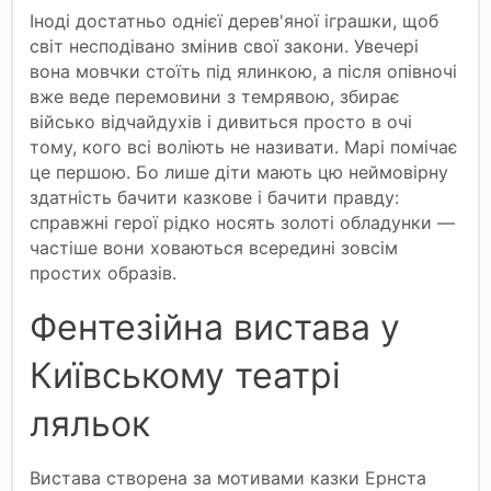
Іноді достатньо однієї дерев'яної іграшки, щоб
світ несподівано змінив свої закони. Увечері
вона мовчки стоїть під ялинкою, а після опівночі
вже веде перемовини з темрявою, збирає
військо відчайдухів і дивиться просто в очі
тому, кого всі воліють не називати. Марі помічає
це першою. Бо лише діти мають цю неймовірну
здатність бачити казкове і бачити правду:
справжні герої рідко носять золоті обладунки —
частіше вони ховаються всередині зовсім
простих образів.
Фентезійна вистава у
Київському театрі
ляльок
Вистава створена за мотивами казки Ернста