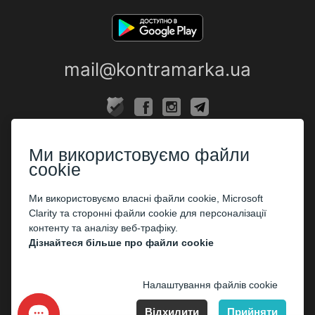
mail@kontramarka.ua
ПРО НАС
Ми використовуємо файли
Каси
cookie
ПАРТНЕРАМ
Ми використовуємо власні файли cookie, Microsoft
Clarity та сторонні файли cookie для персоналізації
Організаторам
контенту та аналізу веб-трафіку.
Корпоративним клієнтам
Дізнайтеся більше про файли cookie
ОПЛАТА
Налаштування файлів cookie
Відхилити
Прийняти