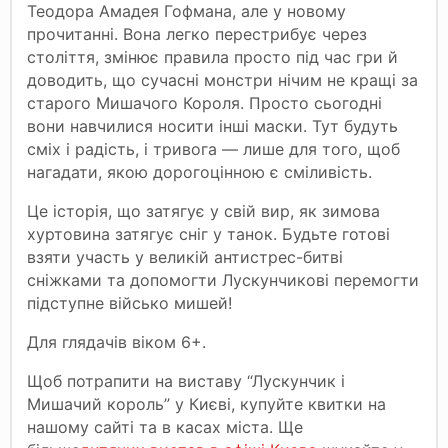
Теодора Амадея Гофмана, але у новому
прочитанні. Вона легко перестрибує через
століття, змінює правила просто під час гри й
доводить, що сучасні монстри нічим не кращі за
старого Мишачого Короля. Просто сьогодні
вони навчилися носити інші маски. Тут будуть
сміх і радість, і тривога — лише для того, щоб
нагадати, якою дорогоцінною є сміливість.
Це історія, що затягує у свій вир, як зимова
хуртовина затягує сніг у танок. Будьте готові
взяти участь у великій антистрес-битві
сніжками та допомогти Лускунчикові перемогти
підступне військо мишей!
Для глядачів віком 6+.
Щоб потрапити на виставу “Лускунчик і
Мишачий король” у Києві, купуйте квитки на
нашому сайті та в касах міста. Ще