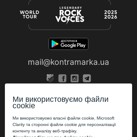
mail@kontramarka.ua
ПРО НАС
Ми використовуємо файли
Каси
cookie
ПАРТНЕРАМ
Ми використовуємо власні файли cookie, Microsoft
Clarity та сторонні файли cookie для персоналізації
Організаторам
контенту та аналізу веб-трафіку.
Корпоративним клієнтам