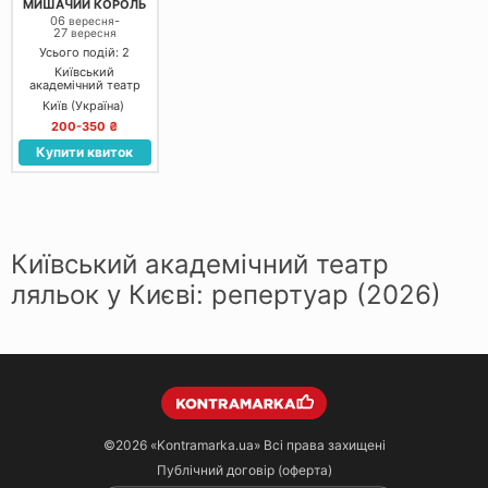
МИШАЧИЙ КОРОЛЬ
06
-
вересня
27
вересня
Усього подій: 2
Київський
академічний театр
ляльок
Київ (Україна)
200-350 ₴
Купити квиток
Київський академічний театр
ляльок у Києві: репертуар (2026)
©2026
«Kontramarka.ua»
Всі права захищені
Публічний договір (оферта)