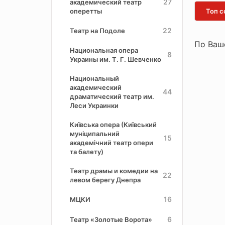
27
академический театр
оперетты
Топ с
22
Театр на Подоле
По Ваш
Национальная опера
8
Украины им. Т. Г. Шевченко
Национальный
академический
44
драматический театр им.
Леси Украинки
Київська опера (Київський
муніципальний
15
академічний театр опери
та балету)
Театр драмы и комедии на
22
левом берегу Днепра
16
МЦКИ
6
Театр «Золотые Ворота»