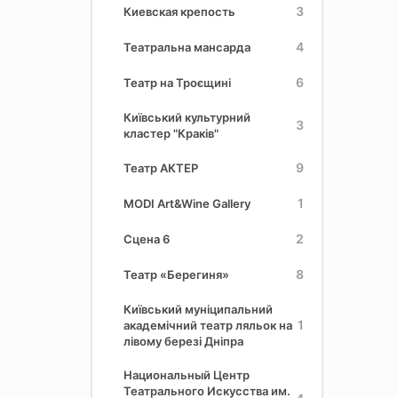
3
Киевская крепость
4
Театральна мансарда
6
Театр на Троєщині
Київський культурний
3
кластер "Краків"
9
Театр АКТЕР
1
MODI Art&Wine Gallery
2
Сцена 6
8
Театр «Берегиня»
Київський муніципальний
1
академічний театр ляльок на
лівому березі Дніпра
Национальный Центр
Театрального Искусства им.