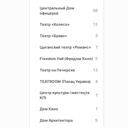
Центральный Дом
36
офицеров
12
Театр «Колесо»
3
Театр «Браво»
1
Цыганский театр «Романс»
5
Freedom Hall (Фридом Холл)
13
Театр на Печерске
4
TEATROOM (Палац Україна)
Центр культури і мистецтв
1
КПІ
1
Дом Кино
5
Дом Архитектора