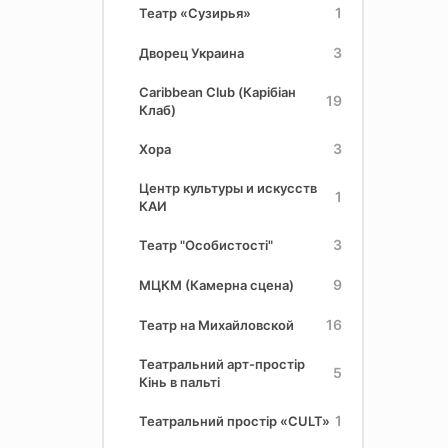
1
Театр «Сузирья»
3
Дворец Украина
Caribbean Club (Карібіан
19
Клаб)
3
Хора
Центр культуры и искусств
1
КАИ
3
Театр "Особистості"
9
МЦКМ (Камерна сцена)
16
Театр на Михайловской
Театральний арт-простір
5
Кінь в пальті
1
Театральний простір «CULT»