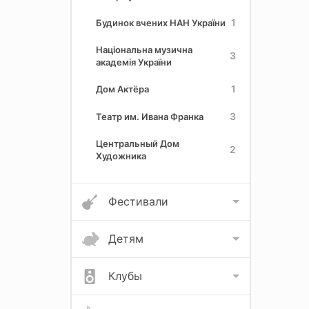
1
Будинок вчених НАН України
Національна музична
3
академія України
1
Дом Актёра
3
Театр им. Ивана Франка
Центральный Дом
2
Художника
Фестивали
Детям
Клубы