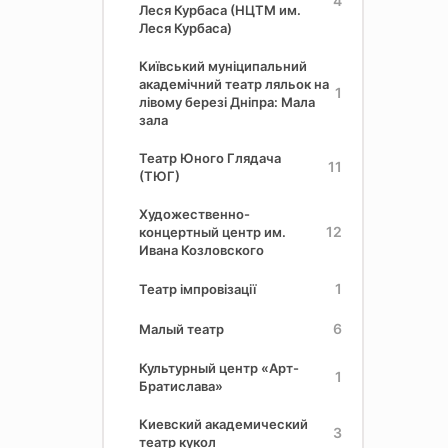
4
Леся Курбаса (НЦТМ им.
Леся Курбаса)
Київський муніципальний
академічний театр ляльок на
1
лівому березі Дніпра: Мала
зала
Театр Юного Глядача
11
(ТЮГ)
Художественно-
12
концертный центр им.
Ивана Козловского
1
Театр імпровізації
6
Малый театр
Культурный центр «Арт-
1
Братислава»
Киевский академический
3
театр кукол