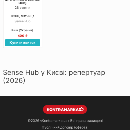
HUB)
28
серпня
18:00, пʼятниця
Sense Hub
Київ (Україна)
400 ₴
Купити квиток
Sense Hub у Києві: репертуар
(2026)
©2026
«Kontramarka.ua»
Всі права захищені
Публічний договір (оферта)