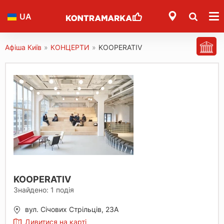
UA
Афіша Київ
»
КОНЦЕРТИ
»
KOOPERATIV
KOOPERATIV
Знайдено:
1
подія
вул. Січових Стрільців, 23А
Дивитися на карті