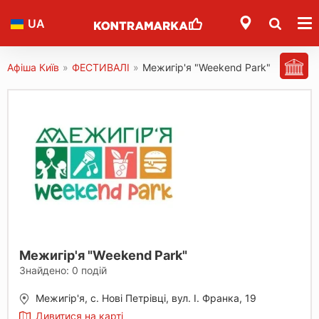
UA
Афіша Київ
»
ФЕСТИВАЛІ
»
Межигір'я "Weekend Park"
Межигір'я "Weekend Park"
Знайдено:
0
подій
Межигір'я, с. Нові Петрівці, вул. І. Франка, 19
Дивитися на карті